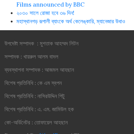
Films announced by BBC
২০৩০ সালে রোজা হবে ৩৬ দিন!
মহাস্থানগড় রূপালী ব্যাংকে অর্থ কেলেঙ্কারি, ম্যানেজার উধাও
উপদেষ্টা সম্পাদক : মুশতাক আহম্মদ লিটন
সম্পাদক : খায়রুল আলম বাদল
ব্যবস্থাপনা সম্পাদক : আজমল আহছান
বিশেষ প্রতিনিধি : কে এম স্বপন
বিশেষ প্রতিনিধি : নাসিরউদ্দিন পিটু
বিশেষ প্রতিনিধি : এ. এম. জামিউল হক
কো-অর্ডিনেটর : তোফায়েল আহছান