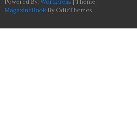
Powered By:
WordPress
|
Theme:
MagazineBook
By OdieThemes