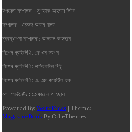
উপদেষ্টা সম্পাদক : মুশতাক আহম্মদ লিটন
সম্পাদক : খায়রুল আলম বাদল
ব্যবস্থাপনা সম্পাদক : আজমল আহছান
বিশেষ প্রতিনিধি : কে এম স্বপন
বিশেষ প্রতিনিধি : নাসিরউদ্দিন পিটু
বিশেষ প্রতিনিধি : এ. এম. জামিউল হক
কো-অর্ডিনেটর : তোফায়েল আহছান
Powered By:
WordPress
|
Theme:
MagazineBook
By OdieThemes