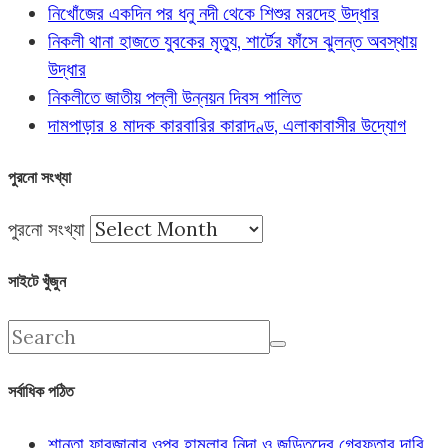
নিখোঁজের একদিন পর ধনু নদী থেকে শিশুর মরদেহ উদ্ধার
নিকলী থানা হাজতে যুবকের মৃত্যু, শার্টের ফাঁসে ঝুলন্ত অবস্থায়
উদ্ধার
নিকলীতে জাতীয় পল্লী উন্নয়ন দিবস পালিত
দামপাড়ার ৪ মাদক কারবারির কারাদণ্ড, এলাকাবাসীর উদ্যোগ
পুরনো সংখ্যা
পুরনো সংখ্যা
সাইটে খুঁজুন
সর্বাধিক পঠিত
শান্তা ফারজানার ওপর হামলার নিন্দা ও জড়িতদের গ্রেফতার দাবি