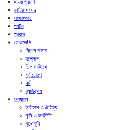
হাওর ভ্রমণ
ভাটির সংবাদ
সাক্ষাৎকার
পর্যটন
প্রবাস
লেখালেখি
বিশেষ কলাম
হুল্লোড়
শিল্প সাহিত্য
স্মৃতিচারণ
ধর্ম
ব্যতিক্রম
অন্যান্য
ইতিহাস ও ঐতিহ্য
কৃষি ও অর্থনীতি
মুখোমুখি