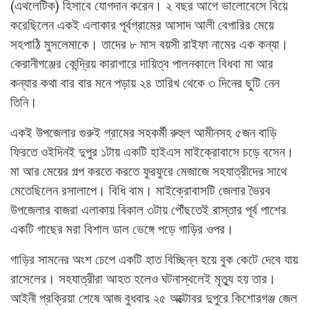
(এথলেটিক) হিসাবে যোগদান করেন। ২ বছর আগে ভালোবেসে বিয়ে
করেছিলেন একই এলাকার পূর্বগ্রামের আসাদ আলী বেপারির মেয়ে
সহপাঠি মুসলেমাকে। তাদের ৮ মাস বয়সী রাইফা নামের এক কন্যা।
কেরানীগঞ্জের কেন্দ্রিয় কারাগারে দায়িত্ব পালনকালে বিধবা মা আর
কন্যার কথা বার বার মনে পড়ায় ২৪ তারিখ থেকে ৩ দিনের ছুটি নেন
তিনি।
একই উপজেলার গুরুই গ্রামের সহকর্মী রুহুল আমীনসহ ৫জন বাড়ি
ফিরতে ওইদিনই দুপুর ১টায় একটি হাইএস মাইক্রোবাসে চড়ে বসেন।
মা আর মেয়ের গল্প করতে করতে ফুরফুরে মেজাজে সহযাত্রীদের সাথে
মেতেছিলেন রসালাপে। বিধি বাম। মাইক্রোবাসটি জেলার ভৈরব
উপজেলার বাজরা এলাকায় বিকাল ৩টায় পৌঁছতেই রাস্তার পূর্ব পাশের
একটি গাছের মরা বিশাল ডাল ভেঙ্গে পড়ে গাড়ির ওপর।
গাড়ির সামনের অংশ চেপে একটি হাত বিচ্ছিন্ন হয়ে বুক কেটে দেবে যায়
রাসেলের। সহযাত্রীরা আহত হলেও ঘটনাস্থলেই মৃত্যু হয় তার।
আইনী প্রক্রিয়া শেষে আজ বুধবার ২৫ অক্টোবর দুপুরে কিশোরগঞ্জ জেল