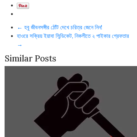
←
হবু জীবনসঙ্গীর ঠোঁট দেখে চরিত্র জেনে নিন!
হাওরে সক্রিয় ইয়াবা সিন্ডিকেট, নিকলীতে ২ পাইকার গ্রেফতার
→
Similar Posts