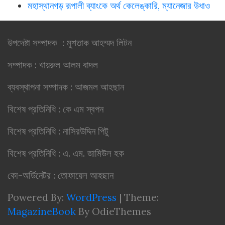
মহাস্থানগড় রূপালী ব্যাংকে অর্থ কেলেঙ্কারি, ম্যানেজার উধাও
উপদেষ্টা সম্পাদক : মুশতাক আহম্মদ লিটন
সম্পাদক : খায়রুল আলম বাদল
ব্যবস্থাপনা সম্পাদক : আজমল আহছান
বিশেষ প্রতিনিধি : কে এম স্বপন
বিশেষ প্রতিনিধি : নাসিরউদ্দিন পিটু
বিশেষ প্রতিনিধি : এ. এম. জামিউল হক
কো-অর্ডিনেটর : তোফায়েল আহছান
Powered By:
WordPress
|
Theme:
MagazineBook
By OdieThemes