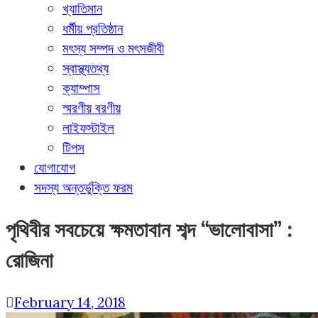
খ্যাতিমান
ধর্মীয় প্রতিষ্ঠান
মৎস্য সম্পদ ও মৎসজীবী
স্বাস্থ্যতথ্য
ক্যাম্পাস
স্মরণীয় বরণীয়
লাইফস্টাইল
টিপস
যোগাযোগ
সদস্য অন্তর্ভুক্তি ফরম
পৃথিবীর সবচেয়ে ক্ষমতাবান শব্দ “ভালোবাসা” :
রোজিনা
February 14, 2018