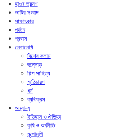
হাওর ভ্রমণ
ভাটির সংবাদ
সাক্ষাৎকার
পর্যটন
প্রবাস
লেখালেখি
বিশেষ কলাম
হুল্লোড়
শিল্প সাহিত্য
স্মৃতিচারণ
ধর্ম
ব্যতিক্রম
অন্যান্য
ইতিহাস ও ঐতিহ্য
কৃষি ও অর্থনীতি
মুখোমুখি