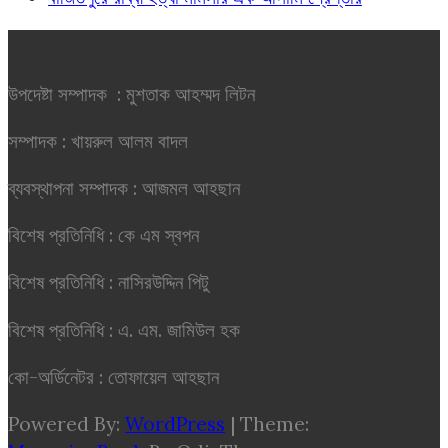
উপদেষ্টা সম্পাদক : মুশতাক আহম্মদ লিটন
সম্পাদক : খায়রুল আলম বাদল
ব্যবস্থাপনা সম্পাদক : আজমল আহছান
বিশেষ প্রতিনিধি : কে এম স্বপন
বিশেষ প্রতিনিধি : নাসিরউদ্দিন পিটু
বিশেষ প্রতিনিধি : এ. এম. জামিউল হক
কো-অর্ডিনেটর : তোফায়েল আহছান
Powered By:
WordPress
|
Theme: