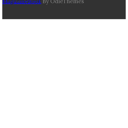
MagazineBook
By OdieThemes