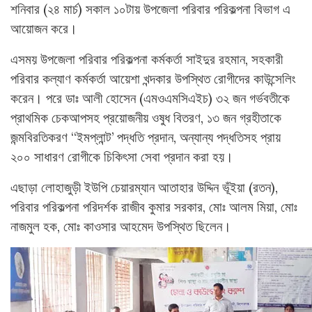
শনিবার (২৪ মার্চ) সকাল ১০টায় উপজেলা পরিবার পরিকল্পনা বিভাগ এ
আয়োজন করে।
এসময় উপজেলা পরিবার পরিকল্পনা কর্মকর্তা সাইদুর রহমান, সহকারী
পরিবার কল্যাণ কর্মকর্তা আয়েশা খন্দকার উপস্থিত রোগীদের কাউন্সেলিং
করেন। পরে ডাঃ আলী হোসেন (এমওএমসিএইচ) ৩২ জন গর্ভবতীকে
প্রাথমিক চেকআপসহ প্রয়োজনীয় ওষুধ বিতরণ, ১৩ জন গ্রহীতাকে
জন্মবিরতিকরণ “ইমপ্লান্ট’ পদ্ধতি প্রদান, অন্যান্য পদ্ধতিসহ প্রায়
২০০ সাধারণ রোগীকে চিকিৎসা সেবা প্রদান করা হয়।
এছাড়া লোহাজুড়ী ইউপি চেয়ারম্যান আতাহার উদ্দিন ভূঁইয়া (রতন),
পরিবার পরিকল্পনা পরিদর্শক রাজীব কুমার সরকার, মোঃ আলম মিয়া, মোঃ
নাজমুল হক, মোঃ কাওসার আহমেদ উপস্থিত ছিলেন।