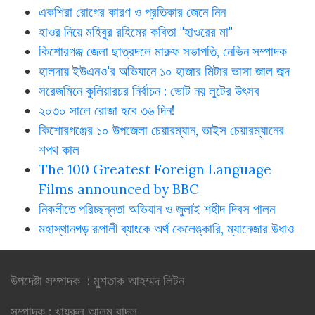
একশিরা রোগের কারণ ও প্রতিকার জেনে নিন
হাওর নিয়ে মহিবুর রহিমের কবিতা "হাওরের মা"
কিশোরগঞ্জ জেলা ছাত্রদলে মারুফ সভাপতি, নেভিন সম্পাদক
হালদায় ইউএনও'র অভিযানে ১০ হাজার মিটার ভাসা জাল জব্দ
সরেজমিনে কুলিয়ারচর নির্বাচন : ভোট নয় লুটের উৎসব
২০৩০ সালে রোজা হবে ৩৬ দিন!
কিশোরগঞ্জের ১০ উপজেলা চেয়ারম্যান, ভাইস চেয়ারম্যানের
শপথ কাল
The 100 Greatest Foreign Language
Films announced by BBC
নিকলীতে পরিচ্ছন্নতা অভিযান ও জুলাই শহীদ দিবস পালন
মহাস্থানগড় রূপালী ব্যাংকে অর্থ কেলেঙ্কারি, ম্যানেজার উধাও
উপদেষ্টা সম্পাদক : মুশতাক আহম্মদ লিটন
সম্পাদক : খায়রুল আলম বাদল