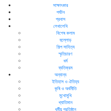
সাক্ষাৎকার
পর্যটন
প্রবাস
লেখালেখি
বিশেষ কলাম
হুল্লোড়
শিল্প সাহিত্য
স্মৃতিচারণ
ধর্ম
ব্যতিক্রম
অন্যান্য
ইতিহাস ও ঐতিহ্য
কৃষি ও অর্থনীতি
মুখোমুখি
খ্যাতিমান
ধর্মীয় প্রতিষ্ঠান