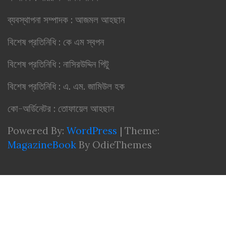
ব্যবস্থাপনা সম্পাদক : আজমল আহছান
বিশেষ প্রতিনিধি : কে এম স্বপন
বিশেষ প্রতিনিধি : নাসিরউদ্দিন পিটু
বিশেষ প্রতিনিধি : এ. এম. জামিউল হক
কো-অর্ডিনেটর : তোফায়েল আহছান
Powered By:
WordPress
|
Theme:
MagazineBook
By OdieThemes