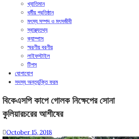
খ্যাতিমান
ধর্মীয় প্রতিষ্ঠান
মৎস্য সম্পদ ও মৎসজীবী
স্বাস্থ্যতথ্য
ক্যাম্পাস
স্মরণীয় বরণীয়
লাইফস্টাইল
টিপস
যোগাযোগ
সদস্য অন্তর্ভুক্তি ফরম
বিকেএসপি কাপে গোলক নিক্ষেপের সোনা
কুলিয়ারচরের আশীষের
October 15, 2018