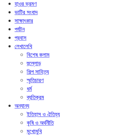
হাওর ভ্রমণ
ভাটির সংবাদ
সাক্ষাৎকার
পর্যটন
প্রবাস
লেখালেখি
বিশেষ কলাম
হুল্লোড়
শিল্প সাহিত্য
স্মৃতিচারণ
ধর্ম
ব্যতিক্রম
অন্যান্য
ইতিহাস ও ঐতিহ্য
কৃষি ও অর্থনীতি
মুখোমুখি