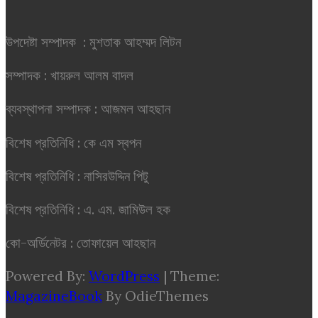
উপদেষ্টা সম্পাদক : মুশতাক আহম্মদ লিটন
সম্পাদক : খায়রুল আলম বাদল
ব্যবস্থাপনা সম্পাদক : আজমল আহছান
বিশেষ প্রতিনিধি : কে এম স্বপন
বিশেষ প্রতিনিধি : নাসিরউদ্দিন পিটু
বিশেষ প্রতিনিধি : এ. এম. জামিউল হক
কো-অর্ডিনেটর : তোফায়েল আহছান
Powered By:
WordPress
|
Theme:
MagazineBook
By OdieThemes