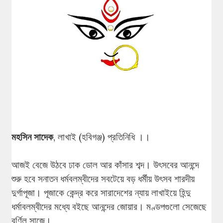
মহসিন সাদেক
, লাখাই (হবিগঞ্জ) প্রতিনিধি ।।
আজই বেজে উঠবে ঢাক ডোল আর কাঁসার শব্দ। উৎসবের আনন্দে
শুরু হবে সনাতন ধর্মবলম্বীদের সবটেয়ে বড় ধর্মীয় উৎসব শারদীয়
দুর্গাপূজা। পূজাকে কেন্দ্র করে সারাদেশের ন্যায় লাখাইয়ে হিন্দু
ধর্মাবলম্বীদের মধ্যে বইছে আনন্দের জোয়ার। মণ্ডপগুলো সেজেছে
বর্ণিল সাজে।