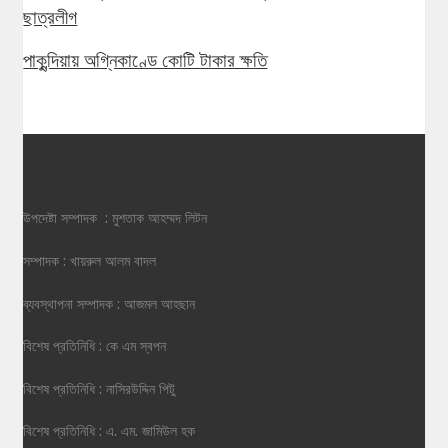
ছাত্রলীগ
পাকুন্দিয়ায় অগ্নিকাণ্ডে কোটি টাকার ক্ষতি
উপদেষ্টা সম্পাদক : মুশতাক আহম্মদ লিটন
সম্পাদক : খায়রুল আলম বাদল
ব্যবস্থাপনা সম্পাদক : আজমল আহছান
বিশেষ প্রতিনিধি : কে এম স্বপন
বিশেষ প্রতিনিধি : নাসিরউদ্দিন পিটু
বিশেষ প্রতিনিধি : এ. এম. জামিউল হক