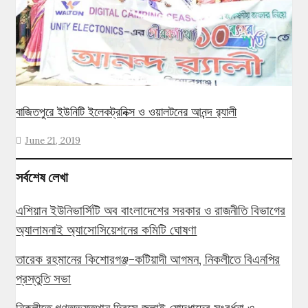
বাজিতপুরে ইউনিটি ইলেকট্রনিক্স ও ওয়ালটনের আনন্দ র‌্যালী
June 21, 2019
সর্বশেষ লেখা
এশিয়ান ইউনিভার্সিটি অব বাংলাদেশের সরকার ও রাজনীতি বিভাগের
অ্যালামনাই অ্যাসোসিয়েশনের কমিটি ঘোষণা
তারেক রহমানের কিশোরগঞ্জ-কটিয়াদী আগমন, নিকলীতে বিএনপির
প্রস্তুতি সভা
নিকলীতে গণঅভ্যুত্থান দিবসে জুলাই যোদ্ধাদের সংবর্ধনা ও