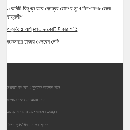
৩ কমিটি বিলুপ্ত করে কেন্দ্রের তোপের মুখে কিশোরগঞ্জ জেলা
ছাত্রলীগ
পাকুন্দিয়ায় অগ্নিকাণ্ডে কোটি টাকার ক্ষতি
নভেম্বরে ঢাকায় খেলবেন মেসি!
উপদেষ্টা সম্পাদক : মুশতাক আহম্মদ লিটন
সম্পাদক : খায়রুল আলম বাদল
ব্যবস্থাপনা সম্পাদক : আজমল আহছান
বিশেষ প্রতিনিধি : কে এম স্বপন