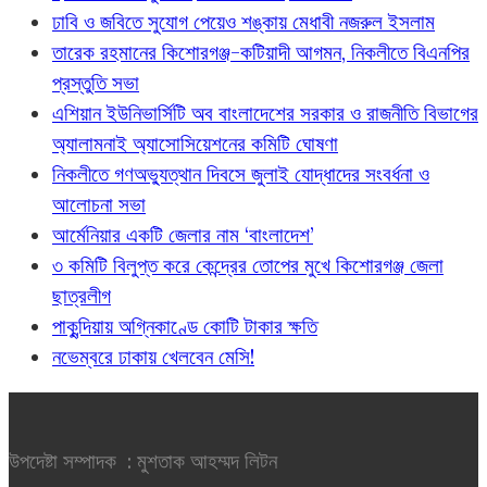
ঢাবি ও জবিতে সুযোগ পেয়েও শঙ্কায় মেধাবী নজরুল ইসলাম
তারেক রহমানের কিশোরগঞ্জ-কটিয়াদী আগমন, নিকলীতে বিএনপির
প্রস্তুতি সভা
এশিয়ান ইউনিভার্সিটি অব বাংলাদেশের সরকার ও রাজনীতি বিভাগের
অ্যালামনাই অ্যাসোসিয়েশনের কমিটি ঘোষণা
নিকলীতে গণঅভ্যুত্থান দিবসে জুলাই যোদ্ধাদের সংবর্ধনা ও
আলোচনা সভা
আর্মেনিয়ার একটি জেলার নাম ‘বাংলাদেশ’
৩ কমিটি বিলুপ্ত করে কেন্দ্রের তোপের মুখে কিশোরগঞ্জ জেলা
ছাত্রলীগ
পাকুন্দিয়ায় অগ্নিকাণ্ডে কোটি টাকার ক্ষতি
নভেম্বরে ঢাকায় খেলবেন মেসি!
উপদেষ্টা সম্পাদক : মুশতাক আহম্মদ লিটন