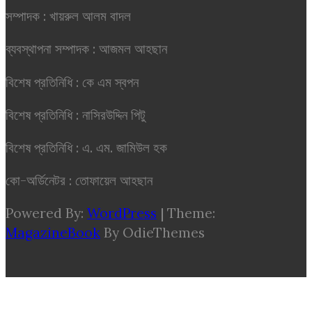
সম্পাদক : খায়রুল আলম বাদল
ব্যবস্থাপনা সম্পাদক : আজমল আহছান
বিশেষ প্রতিনিধি : কে এম স্বপন
বিশেষ প্রতিনিধি : নাসিরউদ্দিন পিটু
বিশেষ প্রতিনিধি : এ. এম. জামিউল হক
কো-অর্ডিনেটর : তোফায়েল আহছান
Powered By:
WordPress
|
Theme:
MagazineBook
By OdieThemes