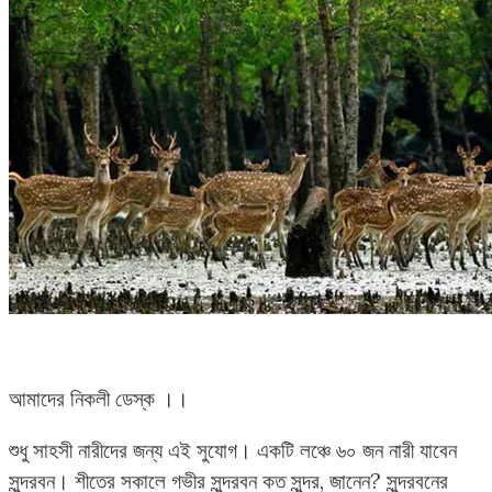
আমাদের নিকলী ডেস্ক ।।
শুধু সাহসী নারীদের জন্য এই সুযোগ। একটি লঞ্চে ৬০ জন নারী যাবেন
সুন্দরবন। শীতের সকালে গভীর সুন্দরবন কত সুন্দর, জানেন? সুন্দরবনের