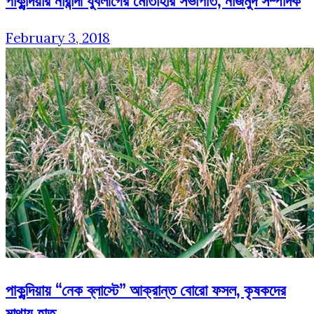
পাকুন্দিয়ার নারান্দী যুবলীগের মোতাহার সভাপতি, নাজমুদ সম্পাদক
February 3, 2018
পাকুন্দিয়ায় “নেক ব্লাস্টে” আক্রান্ত বোরো ফসল, কৃষকদের
মাথায় হাত