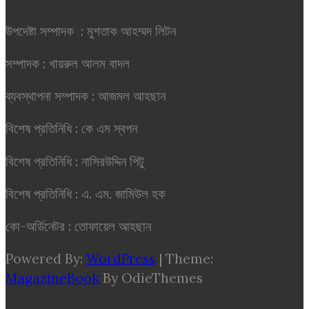
উপদেষ্টা সম্পাদক : মুশতাক আহম্মদ লিটন
সম্পাদক : খায়রুল আলম বাদল
ব্যবস্থাপনা সম্পাদক : আজমল আহছান
বিশেষ প্রতিনিধি : কে এম স্বপন
বিশেষ প্রতিনিধি : নাসিরউদ্দিন পিটু
বিশেষ প্রতিনিধি : এ. এম. জামিউল হক
কো-অর্ডিনেটর : তোফায়েল আহছান
Powered By:
WordPress
|
Theme:
MagazineBook
By OdieThemes