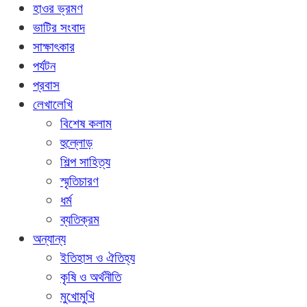
হাওর ভ্রমণ
ভাটির সংবাদ
সাক্ষাৎকার
পর্যটন
প্রবাস
লেখালেখি
বিশেষ কলাম
হুল্লোড়
শিল্প সাহিত্য
স্মৃতিচারণ
ধর্ম
ব্যতিক্রম
অন্যান্য
ইতিহাস ও ঐতিহ্য
কৃষি ও অর্থনীতি
মুখোমুখি