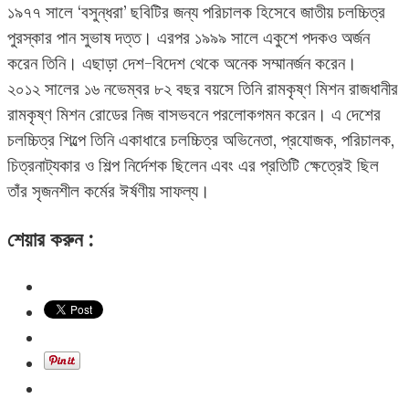
১৯৭৭ সালে ‘বসুন্ধরা’ ছবিটির জন্য পরিচালক হিসেবে জাতীয় চলচ্চিত্র
পুরস্কার পান সুভাষ দত্ত। এরপর ১৯৯৯ সালে একুশে পদকও অর্জন
করেন তিনি। এছাড়া দেশ-বিদেশ থেকে অনেক সম্মানর্জন করেন।
২০১২ সালের ১৬ নভেম্বর ৮২ বছর বয়সে তিনি রামকৃষ্ণ মিশন রাজধানীর
রামকৃষ্ণ মিশন রোডের নিজ বাসভবনে পরলোকগমন করেন। এ দেশের
চলচ্চিত্র শিল্পে তিনি একাধারে চলচ্চিত্র অভিনেতা, প্রযোজক, পরিচালক,
চিত্রনাট্যকার ও শিল্প নির্দেশক ছিলেন এবং এর প্রতিটি ক্ষেত্রেই ছিল
তাঁর সৃজনশীল কর্মের ঈর্ষণীয় সাফল্য।
শেয়ার করুন :