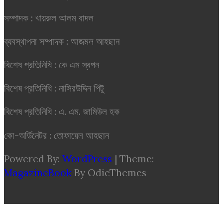
সম্পাদক : খায়রুল আলম বাদল
ব্যবস্থাপনা সম্পাদক : আজমল আহছান
বিশেষ প্রতিনিধি : কে এম স্বপন
বিশেষ প্রতিনিধি : নাসিরউদ্দিন পিটু
বিশেষ প্রতিনিধি : এ. এম. জামিউল হক
কো-অর্ডিনেটর : তোফায়েল আহছান
Powered By:
WordPress
|
Theme:
MagazineBook
By OdieThemes