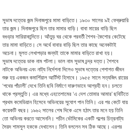
সুভাষ দত্তের জন্ম দিনাজপুরে মামা বাড়িতে। ১৯৩০ সালের ৯ই ফেব্রুয়ারি
তার জন্ম। দিনাজপুরে ছিল তার মামার বাড়ি। বাবা মায়ের বাড়ি ছিল
বগুড়ার সারিয়াকান্দিতে। আঁতুড় ঘর থেকে পরবর্তী শৈশব-কৈশোর কেটেছে
তার মামা বাড়িতে। সে অর্থে বাবার বাড়ি ছিল তার কাছে অনেকটাই
অচেনা। মূলত লেখাপড়ার জন্যই তাকে মামার বাড়িতে রাখা হয়।
সুভাষ দত্তের ডাক নাম পটলা। ভাল নাম সুভাষ চন্দ্র দত্ত। শৈশবে
নাটকে অভিনয় এবং নাট্য নির্দেশনা দিলেও সুভাষ দত্তের পেশাগত জীবন
শুরু হয় একজন কমার্শিয়াল আর্টিস্ট হিসাবে। ১৯৫৫ সালে সত্যজিৎ রায়ের
‘পথের পাঁচালী’ দেখে তিনি ছবি নির্মাণে দারুণভাবে আগ্রহী হন। চলতে
থাকে প্রস্তুতি। এর মধ্যে এহতেশামের ‘এ দেশ তোমার আমার’ ছবিটিতে
প্রথম কমেডিয়ান হিসেবে অভিনয়ের সুযোগ পান তিনি। এর পর কেটে যায়
কয়েকটি বছর। ১৯৬২ সালের শেষ দিকে এসে হঠাৎ তার মনে হয় তিনি
তো অভিনয় করতে আসেননি। শচীন ভৌমিকের একটি গল্পের চিত্রনাট্য
সৈয়দ শামসুল হককে দেখালেন। তিনি বললেন সব ঠিক আছে। এরপর