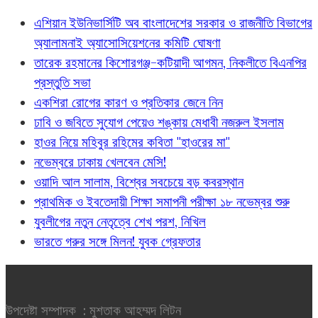
এশিয়ান ইউনিভার্সিটি অব বাংলাদেশের সরকার ও রাজনীতি বিভাগের
অ্যালামনাই অ্যাসোসিয়েশনের কমিটি ঘোষণা
তারেক রহমানের কিশোরগঞ্জ-কটিয়াদী আগমন, নিকলীতে বিএনপির
প্রস্তুতি সভা
একশিরা রোগের কারণ ও প্রতিকার জেনে নিন
ঢাবি ও জবিতে সুযোগ পেয়েও শঙ্কায় মেধাবী নজরুল ইসলাম
হাওর নিয়ে মহিবুর রহিমের কবিতা "হাওরের মা"
নভেম্বরে ঢাকায় খেলবেন মেসি!
ওয়াদি আল সালাম, বিশ্বের সবচেয়ে বড় কবরস্থান
প্রাথমিক ও ইবতেদায়ী শিক্ষা সমাপনী পরীক্ষা ১৮ নভেম্বর শুরু
যুবলীগের নতুন নেতৃত্বে শেখ পরশ, নিখিল
ভারতে গরুর সঙ্গে মিলন! যুবক গ্রেফতার
উপদেষ্টা সম্পাদক : মুশতাক আহম্মদ লিটন