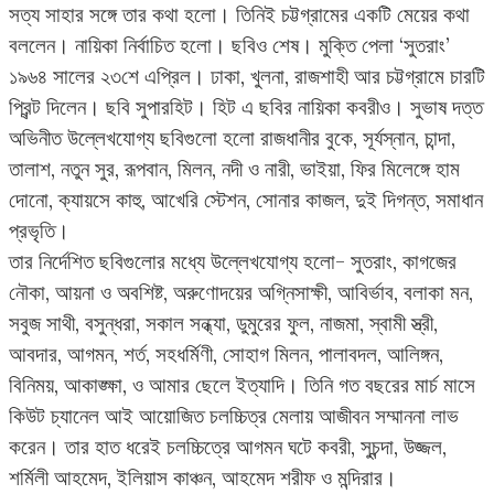
সত্য সাহার সঙ্গে তার কথা হলো। তিনিই চট্টগ্রামের একটি মেয়ের কথা
বললেন। নায়িকা নির্বাচিত হলো। ছবিও শেষ। মুক্তি পেলা ‘সুতরাং’
১৯৬৪ সালের ২৩শে এপ্রিল। ঢাকা, খুলনা, রাজশাহী আর চট্টগ্রামে চারটি
প্রিন্ট দিলেন। ছবি সুপারহিট। হিট এ ছবির নায়িকা কবরীও। সুভাষ দত্ত
অভিনীত উল্লেখযোগ্য ছবিগুলো হলো রাজধানীর বুকে, সূর্যস্নান, চান্দা,
তালাশ, নতুন সুর, রূপবান, মিলন, নদী ও নারী, ভাইয়া, ফির মিলেঙ্গে হাম
দোনো, ক্যায়সে কাহু, আখেরি স্টেশন, সোনার কাজল, দুই দিগন্ত, সমাধান
প্রভৃতি।
তার নির্দেশিত ছবিগুলোর মধ্যে উল্লেখযোগ্য হলো- সুতরাং, কাগজের
নৌকা, আয়না ও অবশিষ্ট, অরুণোদয়ের অগ্নিসাক্ষী, আবির্ভাব, বলাকা মন,
সবুজ সাথী, বসুন্ধরা, সকাল সন্ধ্যা, ডুমুরের ফুল, নাজমা, স্বামী স্ত্রী,
আবদার, আগমন, শর্ত, সহধর্মিণী, সোহাগ মিলন, পালাবদল, আলিঙ্গন,
বিনিময়, আকাঙ্ক্ষা, ও আমার ছেলে ইত্যাদি। তিনি গত বছরের মার্চ মাসে
কিউট চ্যানেল আই আয়োজিত চলচ্চিত্র মেলায় আজীবন সম্মাননা লাভ
করেন। তার হাত ধরেই চলচ্চিত্রে আগমন ঘটে কবরী, সুচন্দা, উজ্জল,
শর্মিলী আহমেদ, ইলিয়াস কাঞ্চন, আহমেদ শরীফ ও মন্দিরার।