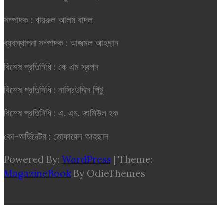
সম্পাদক : খায়রুল আলম বাদল
ব্যবস্থাপনা সম্পাদক : আজমল আহছান
বিশেষ প্রতিনিধি : কে এম স্বপন
বিশেষ প্রতিনিধি : নাসিরউদ্দিন পিটু
বিশেষ প্রতিনিধি : এ. এম. জামিউল হক
কো-অর্ডিনেটর : তোফায়েল আহছান
Powered By:
WordPress
|
Theme:
MagazineBook
By OdieThemes