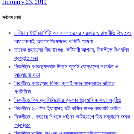
January 23, 2019
সর্বশেষ লেখা
এশিয়ান ইউনিভার্সিটি অব বাংলাদেশের সরকার ও রাজনীতি বিভাগের
অ্যালামনাই অ্যাসোসিয়েশনের কমিটি ঘোষণা
তারেক রহমানের কিশোরগঞ্জ-কটিয়াদী আগমন, নিকলীতে বিএনপির
প্রস্তুতি সভা
নিকলীতে গণঅভ্যুত্থান দিবসে জুলাই যোদ্ধাদের সংবর্ধনা ও
আলোচনা সভা
নিকলীতে গণহত্যার বিচার, জুলাই সনদ বাস্তবায়ন দাবিতে
গণমিছিল
নিকলীতে পিস ফ্যাসিলিটেটর গ্রুপের ত্রৈমাসিক সভা অনুষ্ঠিত
নিকলীতে ২০ পিস ইয়াবাসহ দুই কথিত মাদক কারবারি আটক
নিকলীতে ৮ বছরের শিশুকে ধর্ষণের অভিযোগে তিন সন্তানের জনক
গ্রেপ্তার
নিকলীতে শান্তি, শৃঙ্খলা ও জনসচেতনতা বৃদ্ধিতে যুবকদের