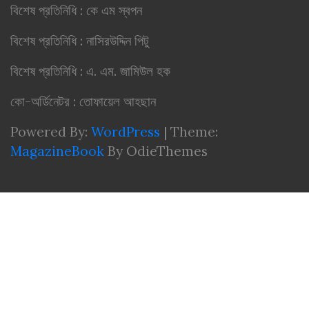
বিশেষ প্রতিনিধি : কে এম স্বপন
বিশেষ প্রতিনিধি : নাসিরউদ্দিন পিটু
বিশেষ প্রতিনিধি : এ. এম. জামিউল হক
কো-অর্ডিনেটর : তোফায়েল আহছান
Powered By:
WordPress
|
Theme:
MagazineBook
By OdieThemes