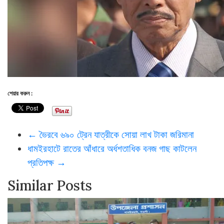
শেয়ার করুন :
←
ভৈরবে ৬৯০ ট্রেন যাত্রীকে সোয়া লাখ টাকা জরিমানা
ধামইরহাটে রাতের আঁধারে অর্ধশতাধিক বনজ গাছ কাটলেন
প্রতিপক্ষ
→
Similar Posts