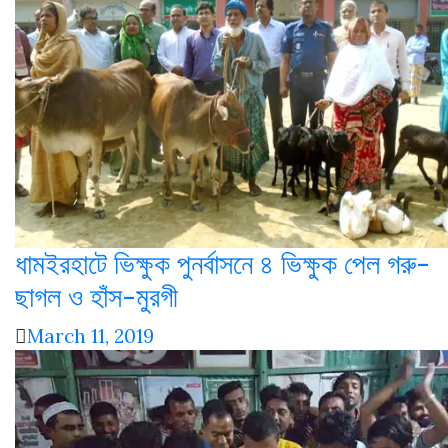
ধামইরহাটে ভিক্ষুক পুনর্বাসনে ৪ ভিক্ষুক পেল গরু-
ছাগল ও হাঁস-মুরগী
March 11, 2019