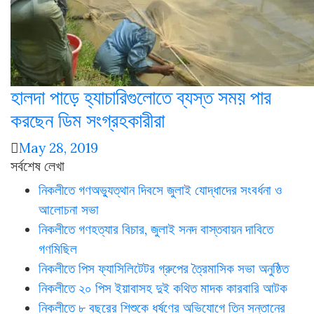
হালদা পাড়ে হ্যাচারিগুলোতে ব্যস্ত সময় পার
করছেন ডিম সংগ্রহকারীরা
May 28, 2019
সর্বশেষ লেখা
নিকলীতে গণঅভ্যুত্থান দিবসে জুলাই যোদ্ধাদের সংবর্ধনা ও
আলোচনা সভা
নিকলীতে গণহত্যার বিচার, জুলাই সনদ বাস্তবায়ন দাবিতে
গণমিছিল
নিকলীতে পিস ফ্যাসিলিটেটর গ্রুপের ত্রৈমাসিক সভা অনুষ্ঠিত
নিকলীতে ২০ পিস ইয়াবাসহ দুই কথিত মাদক কারবারি আটক
নিকলীতে ৮ বছরের শিশুকে ধর্ষণের অভিযোগে তিন সন্তানের