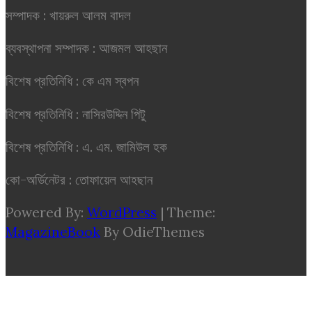
সম্পাদক : খায়রুল আলম বাদল
ব্যবস্থাপনা সম্পাদক : আজমল আহছান
বিশেষ প্রতিনিধি : কে এম স্বপন
বিশেষ প্রতিনিধি : নাসিরউদ্দিন পিটু
বিশেষ প্রতিনিধি : এ. এম. জামিউল হক
কো-অর্ডিনেটর : তোফায়েল আহছান
Powered By:
WordPress
|
Theme:
MagazineBook
By OdieThemes