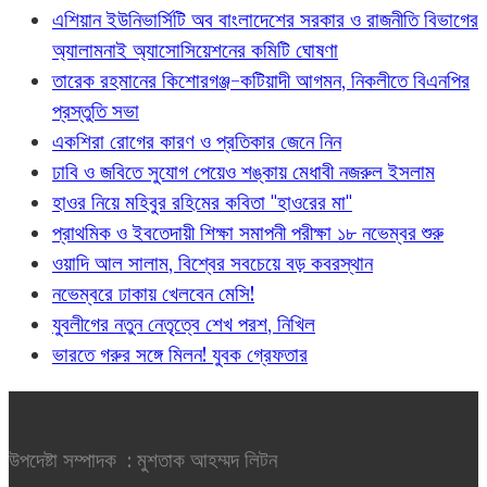
এশিয়ান ইউনিভার্সিটি অব বাংলাদেশের সরকার ও রাজনীতি বিভাগের
অ্যালামনাই অ্যাসোসিয়েশনের কমিটি ঘোষণা
তারেক রহমানের কিশোরগঞ্জ-কটিয়াদী আগমন, নিকলীতে বিএনপির
প্রস্তুতি সভা
একশিরা রোগের কারণ ও প্রতিকার জেনে নিন
ঢাবি ও জবিতে সুযোগ পেয়েও শঙ্কায় মেধাবী নজরুল ইসলাম
হাওর নিয়ে মহিবুর রহিমের কবিতা "হাওরের মা"
প্রাথমিক ও ইবতেদায়ী শিক্ষা সমাপনী পরীক্ষা ১৮ নভেম্বর শুরু
ওয়াদি আল সালাম, বিশ্বের সবচেয়ে বড় কবরস্থান
নভেম্বরে ঢাকায় খেলবেন মেসি!
যুবলীগের নতুন নেতৃত্বে শেখ পরশ, নিখিল
ভারতে গরুর সঙ্গে মিলন! যুবক গ্রেফতার
উপদেষ্টা সম্পাদক : মুশতাক আহম্মদ লিটন