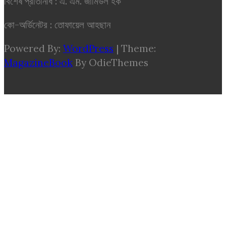
বিশেষ প্রতিনিধি : এ. এম. জামিউল হক
কো-অর্ডিনেটর : তোফায়েল আহছান
Powered By:
WordPress
|
Theme:
MagazineBook
By OdieThemes