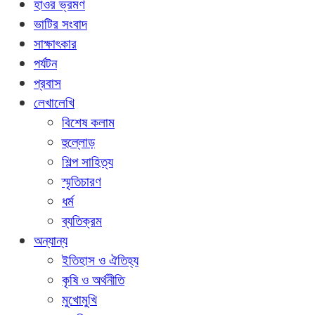
হাওর ভ্রমণ
ভাটির সংবাদ
সাক্ষাৎকার
পর্যটন
প্রবাস
লেখালেখি
বিশেষ কলাম
হুল্লোড়
শিল্প সাহিত্য
স্মৃতিচারণ
ধর্ম
ব্যতিক্রম
অন্যান্য
ইতিহাস ও ঐতিহ্য
কৃষি ও অর্থনীতি
মুখোমুখি