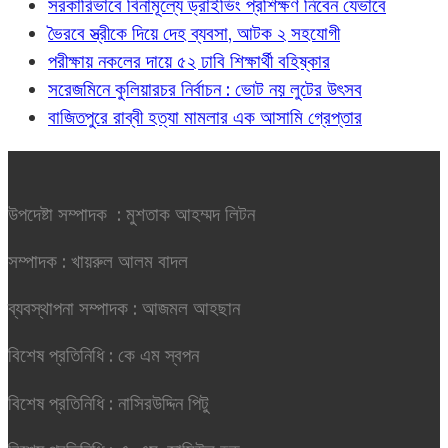
সরকারিভাবে বিনামূল্যে ড্রাইভিং প্রশিক্ষণ নিবেন যেভাবে
ভৈরবে স্ত্রীকে দিয়ে দেহ ব্যবসা, আটক ২ সহযোগী
পরীক্ষায় নকলের দায়ে ৫২ ঢাবি শিক্ষার্থী বহিষ্কার
সরেজমিনে কুলিয়ারচর নির্বাচন : ভোট নয় লুটের উৎসব
বাজিতপুরে রাব্বী হত্যা মামলার এক আসামি গ্রেপ্তার
উপদেষ্টা সম্পাদক : মুশতাক আহম্মদ লিটন
সম্পাদক : খায়রুল আলম বাদল
ব্যবস্থাপনা সম্পাদক : আজমল আহছান
বিশেষ প্রতিনিধি : কে এম স্বপন
বিশেষ প্রতিনিধি : নাসিরউদ্দিন পিটু