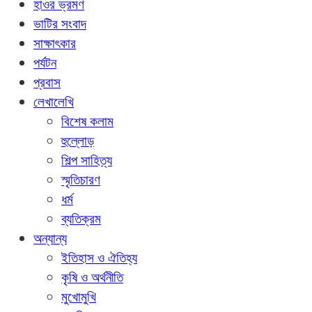
হাওর ভ্রমণ
ভাটির সংবাদ
সাক্ষাৎকার
পর্যটন
প্রবাস
লেখালেখি
বিশেষ কলাম
হুল্লোড়
শিল্প সাহিত্য
স্মৃতিচারণ
ধর্ম
ব্যতিক্রম
অন্যান্য
ইতিহাস ও ঐতিহ্য
কৃষি ও অর্থনীতি
মুখোমুখি