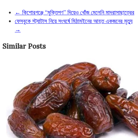
←
কিশোরগঞ্জে “মুক্তিপণ” দিয়েও খোঁজ মেলেনি মাদরাসাছাত্রের
ফেসবুকে স্ট্যাটাস নিয়ে সংঘর্ষে মিঠামইনের আহত একজনের মৃত্যু
→
Similar Posts