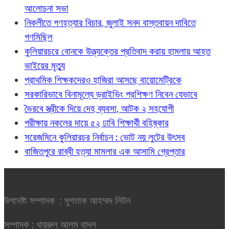
আলোচনা সভা
নিকলীতে গণহত্যার বিচার, জুলাই সনদ বাস্তবায়ন দাবিতে
গণমিছিল
কুলিয়ারচরে বোনকে উত্ত্যক্তের প্রতিবাদ করায় হামলায় আহত
ভাইয়ের মৃত্যু
প্রাথমিক শিক্ষকদেরও হাজিরা আসছে বায়োমেট্রিকে
সরকারিভাবে বিনামূল্যে ড্রাইভিং প্রশিক্ষণ নিবেন যেভাবে
ভৈরবে স্ত্রীকে দিয়ে দেহ ব্যবসা, আটক ২ সহযোগী
পরীক্ষায় নকলের দায়ে ৫২ ঢাবি শিক্ষার্থী বহিষ্কার
সরেজমিনে কুলিয়ারচর নির্বাচন : ভোট নয় লুটের উৎসব
বাজিতপুরে রাব্বী হত্যা মামলার এক আসামি গ্রেপ্তার
উপদেষ্টা সম্পাদক : মুশতাক আহম্মদ লিটন
সম্পাদক : খায়রুল আলম বাদল