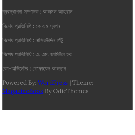
ব্যবস্থাপনা সম্পাদক : আজমল আহছান
বিশেষ প্রতিনিধি : কে এম স্বপন
বিশেষ প্রতিনিধি : নাসিরউদ্দিন পিটু
বিশেষ প্রতিনিধি : এ. এম. জামিউল হক
কো-অর্ডিনেটর : তোফায়েল আহছান
Powered By:
WordPress
|
Theme:
MagazineBook
By OdieThemes