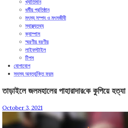
খ্যাতিমান
ধর্মীয় প্রতিষ্ঠান
মৎস্য সম্পদ ও মৎসজীবী
স্বাস্থ্যতথ্য
ক্যাম্পাস
স্মরণীয় বরণীয়
লাইফস্টাইল
টিপস
যোগাযোগ
সদস্য অন্তর্ভুক্তি ফরম
তাড়াইলে জলমহালের পাহারাদার‌কে কুপিয়ে হত্যা
October 3, 2021