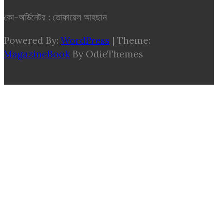
কো-অর্ডিনেটর : তোফায়েল আহছান
Powered By:
WordPress
|
Theme:
MagazineBook
By OdieThemes