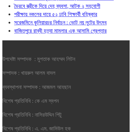
ভৈরবে স্ত্রীকে দিয়ে দেহ ব্যবসা, আটক ২ সহযোগী
পরীক্ষায় নকলের দায়ে ৫২ ঢাবি শিক্ষার্থী বহিষ্কার
সরেজমিনে কুলিয়ারচর নির্বাচন : ভোট নয় লুটের উৎসব
বাজিতপুরে রাব্বী হত্যা মামলার এক আসামি গ্রেপ্তার
উপদেষ্টা সম্পাদক : মুশতাক আহম্মদ লিটন
সম্পাদক : খায়রুল আলম বাদল
ব্যবস্থাপনা সম্পাদক : আজমল আহছান
বিশেষ প্রতিনিধি : কে এম স্বপন
বিশেষ প্রতিনিধি : নাসিরউদ্দিন পিটু
বিশেষ প্রতিনিধি : এ. এম. জামিউল হক