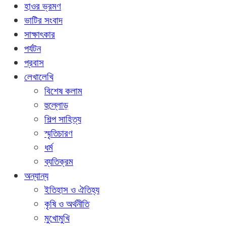
হাওর ভ্রমণ
ভাটির সংবাদ
সাক্ষাৎকার
পর্যটন
প্রবাস
লেখালেখি
বিশেষ কলাম
হুল্লোড়
শিল্প সাহিত্য
স্মৃতিচারণ
ধর্ম
ব্যতিক্রম
অন্যান্য
ইতিহাস ও ঐতিহ্য
কৃষি ও অর্থনীতি
মুখোমুখি