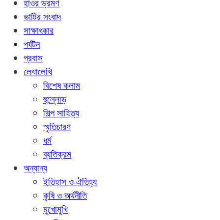
হাওর ভ্রমণ
ভাটির সংবাদ
সাক্ষাৎকার
পর্যটন
প্রবাস
লেখালেখি
বিশেষ কলাম
হুল্লোড়
শিল্প সাহিত্য
স্মৃতিচারণ
ধর্ম
ব্যতিক্রম
অন্যান্য
ইতিহাস ও ঐতিহ্য
কৃষি ও অর্থনীতি
মুখোমুখি