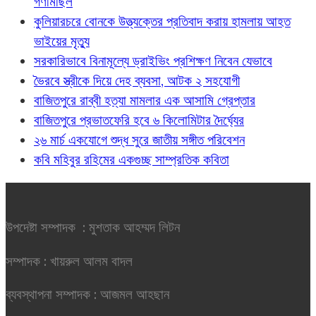
গণমিছিল
কুলিয়ারচরে বোনকে উত্ত্যক্তের প্রতিবাদ করায় হামলায় আহত
ভাইয়ের মৃত্যু
সরকারিভাবে বিনামূল্যে ড্রাইভিং প্রশিক্ষণ নিবেন যেভাবে
ভৈরবে স্ত্রীকে দিয়ে দেহ ব্যবসা, আটক ২ সহযোগী
বাজিতপুরে রাব্বী হত্যা মামলার এক আসামি গ্রেপ্তার
বাজিতপুরে প্রভাতফেরি হবে ৬ কিলোমিটার দৈর্ঘ্যের
২৬ মার্চ একযোগে শুদ্ধ সুরে জাতীয় সঙ্গীত পরিবেশন
কবি মহিবুর রহিমের একগুচ্ছ সাম্প্রতিক কবিতা
উপদেষ্টা সম্পাদক : মুশতাক আহম্মদ লিটন
সম্পাদক : খায়রুল আলম বাদল
ব্যবস্থাপনা সম্পাদক : আজমল আহছান