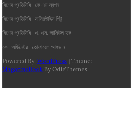
বিশেষ প্রতিনিধি : কে এম স্বপন
বিশেষ প্রতিনিধি : নাসিরউদ্দিন পিটু
বিশেষ প্রতিনিধি : এ. এম. জামিউল হক
কো-অর্ডিনেটর : তোফায়েল আহছান
Powered By:
WordPress
|
Theme:
MagazineBook
By OdieThemes