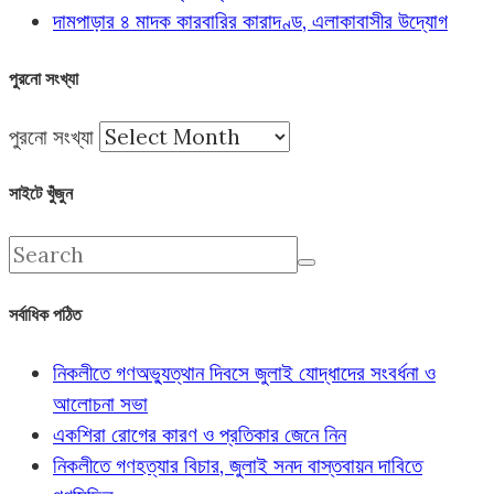
দামপাড়ার ৪ মাদক কারবারির কারাদণ্ড, এলাকাবাসীর উদ্যোগ
পুরনো সংখ্যা
পুরনো সংখ্যা
সাইটে খুঁজুন
সর্বাধিক পঠিত
নিকলীতে গণঅভ্যুত্থান দিবসে জুলাই যোদ্ধাদের সংবর্ধনা ও
আলোচনা সভা
একশিরা রোগের কারণ ও প্রতিকার জেনে নিন
নিকলীতে গণহত্যার বিচার, জুলাই সনদ বাস্তবায়ন দাবিতে