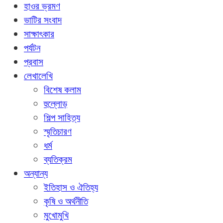
হাওর ভ্রমণ
ভাটির সংবাদ
সাক্ষাৎকার
পর্যটন
প্রবাস
লেখালেখি
বিশেষ কলাম
হুল্লোড়
শিল্প সাহিত্য
স্মৃতিচারণ
ধর্ম
ব্যতিক্রম
অন্যান্য
ইতিহাস ও ঐতিহ্য
কৃষি ও অর্থনীতি
মুখোমুখি