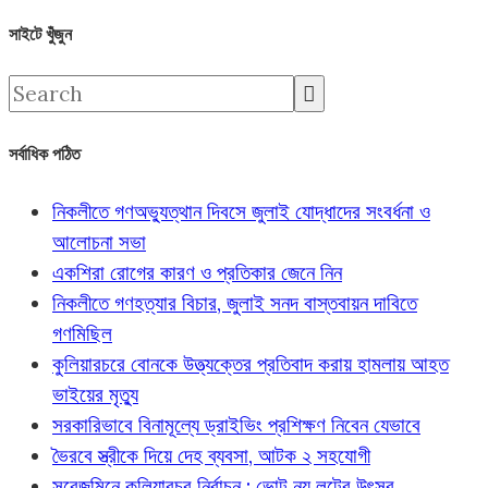
সাইটে খুঁজুন
সর্বাধিক পঠিত
নিকলীতে গণঅভ্যুত্থান দিবসে জুলাই যোদ্ধাদের সংবর্ধনা ও
আলোচনা সভা
একশিরা রোগের কারণ ও প্রতিকার জেনে নিন
নিকলীতে গণহত্যার বিচার, জুলাই সনদ বাস্তবায়ন দাবিতে
গণমিছিল
কুলিয়ারচরে বোনকে উত্ত্যক্তের প্রতিবাদ করায় হামলায় আহত
ভাইয়ের মৃত্যু
সরকারিভাবে বিনামূল্যে ড্রাইভিং প্রশিক্ষণ নিবেন যেভাবে
ভৈরবে স্ত্রীকে দিয়ে দেহ ব্যবসা, আটক ২ সহযোগী
সরেজমিনে কুলিয়ারচর নির্বাচন : ভোট নয় লুটের উৎসব