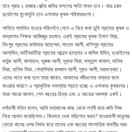
তবে প্রায় ২ হাজার হেক্টর জমির ফসলের ক্ষতি সাধন হবে। আর চরম
দুর্ভোগের মুখোমুখি হবে এলাকার কৃষক পরিবারগুলো।
পানিতে প্লাবিত হাওরে পরিদর্শনে গেলে এ নিয়ে কথা ডুবি গ্রামের কৃষক ও
মাদ্রাসার শিক্ষক আজিজুর রহমান, একই গ্রামের কৃষক ইলাল মিয়া,
সিংপুর গ্রামের কাউসার আহম্মেদ, সাহেদ আলী, খাশিপুর গ্রামের
আলামিন, ভাটিবরাটিয়া গ্রামের আব্দুস ছাত্তার ও জসিম উদ্দিন, হংরাইলের
মর্তুজ আলী, কালাচান, সুরুজ আলী, সুরাফ মিয়া, মস্তুফা কামাল, মানিক
মিয়া, হানিফ মিয়া, গোরাদিঘার রমজান আলী, সুরত আলী, ময়মন্নেছা।
এদের সাথে কথা হলে তারা জানান, আমাদের নদীগুলোর নাব্যতা কমে
যাওয়ার কারণে এ প্রাকৃতিক সমস্যায় পড়তে হচ্ছে এ এলাকার কৃষকদের।
তারা আরো জানান, গেল বছরের চিত্র এবং এ বছরের অবস্থা একই।
বর্গাচাষী মতিন বলেন, আমি মহাজনের কাছ থেকে লগ্নী করে জমি লিজ
নিয়ে আবাদ করেছিলাম। কিভাবে দেনা পরিশোধ করব? হাওরবাসী মানুষের
বোরো ধানের ওপর নির্ভর করে তাদের এক বছরের সাংসারিক যাবতীয় খরচ