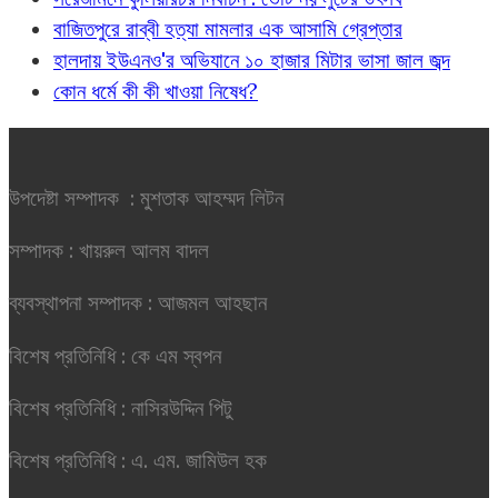
বাজিতপুরে রাব্বী হত্যা মামলার এক আসামি গ্রেপ্তার
হালদায় ইউএনও'র অভিযানে ১০ হাজার মিটার ভাসা জাল জব্দ
কোন ধর্মে কী কী খাওয়া নিষেধ?
উপদেষ্টা সম্পাদক : মুশতাক আহম্মদ লিটন
সম্পাদক : খায়রুল আলম বাদল
ব্যবস্থাপনা সম্পাদক : আজমল আহছান
বিশেষ প্রতিনিধি : কে এম স্বপন
বিশেষ প্রতিনিধি : নাসিরউদ্দিন পিটু
বিশেষ প্রতিনিধি : এ. এম. জামিউল হক