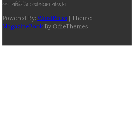
কো-অর্ডিনেটর : তোফায়েল আহছান
Powered By:
WordPress
|
Theme:
MagazineBook
By OdieThemes