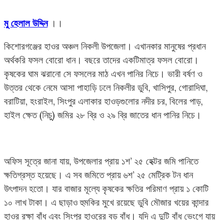
মু হেলাল উদ্দিন
।।
কিশোরগঞ্জের হাওর অঞ্চল নিকলী উপজেলা। এখানকার মানুষের প্রধান
অর্থকরি ফসল বোরো ধান। বছরে তাদের একটিমাত্র ফসল বোরো।
কৃষকের ঘাম ঝরানো সে ফসলের মাঠ এখন পানির নিচে। ভারী বর্ষণ ও
উত্তর থেকে নেমে আসা পাহাড়ি ঢলে নিকলীর ডুবি, খাসিপুর, গোরাদিঘা,
বরাটিয়া, হংরাইল, সিংপুর এলাকার হাওড়গুলোর নদীর চর, বিলের পাড়,
হাইল ক্ষেত (নিচু) জমির ২৮ ব্রি ও ২৯ ব্রি জাতের ধান পানির নিচে।
অফিস সূত্রে জানা যায়, উপজেলার প্রায় ১শ’ ২৫ হেক্টর জমি পানিতে
ক্ষতিগ্রস্ত হয়েছে। এ সব জমিতে প্রায় ৬শ’ ২৫ মেট্রিক টন ধান
উৎপাদন হতো। যার বাজার মূল্যে কৃষকের ক্ষতির পরিমাণ প্রায় ১ কোটি
১০ লাখ টাকা। এ ছাড়াও হুমকির মুখে রয়েছে ডুবি মৌজার খয়ের কান্দার
হাওর রক্ষা বাঁধ এবং সিংপুর হাওরের বড় বাঁধ। যদি এ দুটি বাঁধ ভেংগে যায়