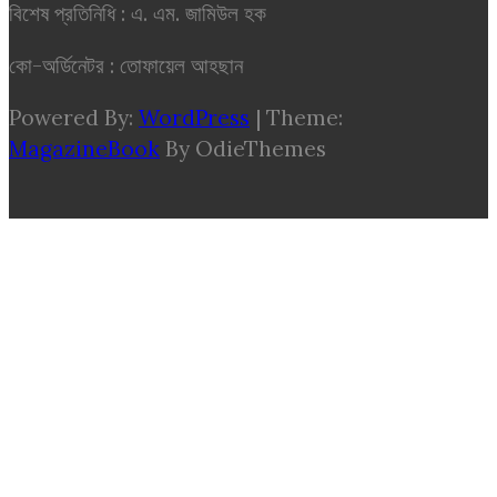
বিশেষ প্রতিনিধি : এ. এম. জামিউল হক
কো-অর্ডিনেটর : তোফায়েল আহছান
Powered By:
WordPress
|
Theme:
MagazineBook
By OdieThemes