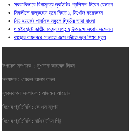
সরকারিভাবে বিনামূল্যে ড্রাইভিং প্রশিক্ষণ নিবেন যেভাবে
নিকলীতে বাল্কহেড ডুবে নিহত ১, নিখোঁজ কয়েকজন
নিউ ইয়র্কের পাবলিক স্কুলে দ্বিতীয় ভাষা বাংলা
ধামইরহাটে জাতীয় মৎস্য সপ্তাহ উপলক্ষে সংবাদ সম্মেলন
বগুড়ার রায়নগরে বেড়াতে এসে নদীতে ডুবে শিশুর মৃত্যু
উপদেষ্টা সম্পাদক : মুশতাক আহম্মদ লিটন
সম্পাদক : খায়রুল আলম বাদল
ব্যবস্থাপনা সম্পাদক : আজমল আহছান
বিশেষ প্রতিনিধি : কে এম স্বপন
বিশেষ প্রতিনিধি : নাসিরউদ্দিন পিটু