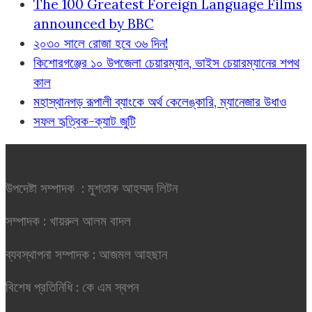
The 100 Greatest Foreign Language Films
announced by BBC
২০৩০ সালে রোজা হবে ৩৬ দিন!
কিশোরগঞ্জের ১০ উপজেলা চেয়ারম্যান, ভাইস চেয়ারম্যানের শপথ
কাল
মহাস্থানগড় রূপালী ব্যাংকে অর্থ কেলেঙ্কারি, ম্যানেজার উধাও
সফল হৃত্বিক-ক্যাট জুটি
উপদেষ্টা সম্পাদক : মুশতাক আহম্মদ লিটন
সম্পাদক : খায়রুল আলম বাদল
ব্যবস্থাপনা সম্পাদক : আজমল আহছান
বিশেষ প্রতিনিধি : কে এম স্বপন