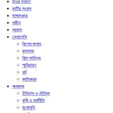
হাওর ভ্রমণ
ভাটির সংবাদ
সাক্ষাৎকার
পর্যটন
প্রবাস
লেখালেখি
বিশেষ কলাম
হুল্লোড়
শিল্প সাহিত্য
স্মৃতিচারণ
ধর্ম
ব্যতিক্রম
অন্যান্য
ইতিহাস ও ঐতিহ্য
কৃষি ও অর্থনীতি
মুখোমুখি