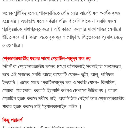
অনেক পুষ্টিবিদ বলেন, পাকস্থলিতে পৌঁছানোর আগেই ফল অর্ধেক হজম
হয়ে যায়। এছাড়াও ফলে শর্করার পরিমাণ বেশি থাকে যা সবজি হজম
প্রক্রিয়াকে বাধাগ্রস্ত করে। এই কারণে কমলার সাথে গাজর মেশানো
উচিত হবে না। কারণ এতে বুক জ্বালাপোড়া ও পিত্তরসের প্রবাহ বেড়ে
যেতে পারে।
শ্বেতসারজাতীয় ফলের সাথে প্রোটিন-সমৃদ্ধ ফল নয়
‘স্টার্চ’ বা শ্বেতসারজাতীয় ফলের মধ্যে কাঁচাকলাই সবচাইতে সহজলভ্য,
তবে এই স্বাদের সবজি আছে কয়েকটি যেমন- ভুট্টা, আলু, পানিফল
ইত্যাদি। এদের সাথে প্রোটিনসমৃদ্ধ ফল ও সবজি যেমন- কিশমিশ,
পেয়ারা, পালংশাক, ব্রকলি ইত্যাদি কখনও মেশানো উচিত নয়। কারণ
প্রোটিন হজম করতে শরীরে চাই ‘অ্যাসিডিক বেইস’ আর শ্বেতসারজাতীয়
খাবার হজম করতে চাই ‘অ্যালকালাইন বেইস’।
কিছু পরামর্শ
* একসাথে ৪ থেকে ৬টি ফল মিশিয়ে খেতে হবে।