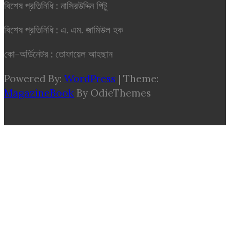
বিশেষ প্রতিনিধি : নাসিরউদ্দিন পিটু
বিশেষ প্রতিনিধি : এ. এম. জামিউল হক
কো-অর্ডিনেটর : তোফায়েল আহছান
Powered By:
WordPress
|
Theme:
MagazineBook
By OdieThemes