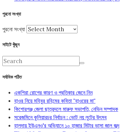
পুরনো সংখ্যা
পুরনো সংখ্যা
সাইটে খুঁজুন
সর্বাধিক পঠিত
একশিরা রোগের কারণ ও প্রতিকার জেনে নিন
হাওর নিয়ে মহিবুর রহিমের কবিতা "হাওরের মা"
কিশোরগঞ্জ জেলা ছাত্রদলে মারুফ সভাপতি, নেভিন সম্পাদক
সরেজমিনে কুলিয়ারচর নির্বাচন : ভোট নয় লুটের উৎসব
হালদায় ইউএনও'র অভিযানে ১০ হাজার মিটার ভাসা জাল জব্দ