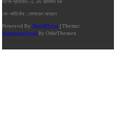
বিশেষ প্রতিনিধি : এ. এম. জামিউল হক
কো-অর্ডিনেটর : তোফায়েল আহছান
Powered By:
WordPress
|
Theme:
MagazineBook
By OdieThemes