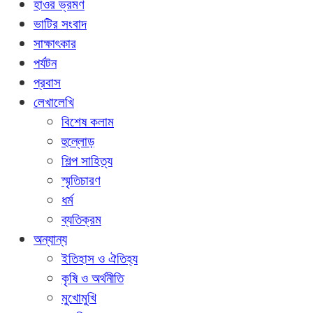
হাওর ভ্রমণ
ভাটির সংবাদ
সাক্ষাৎকার
পর্যটন
প্রবাস
লেখালেখি
বিশেষ কলাম
হুল্লোড়
শিল্প সাহিত্য
স্মৃতিচারণ
ধর্ম
ব্যতিক্রম
অন্যান্য
ইতিহাস ও ঐতিহ্য
কৃষি ও অর্থনীতি
মুখোমুখি