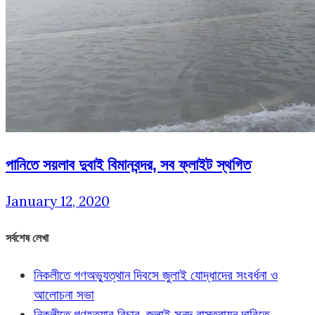
পানিতে সয়লাব দুবাই বিমানবন্দর, সব ফ্লাইট স্থগিত
January 12, 2020
সর্বশেষ লেখা
নিকলীতে গণঅভ্যুত্থান দিবসে জুলাই যোদ্ধাদের সংবর্ধনা ও
আলোচনা সভা
নিকলীতে গণহত্যার বিচার, জুলাই সনদ বাস্তবায়ন দাবিতে