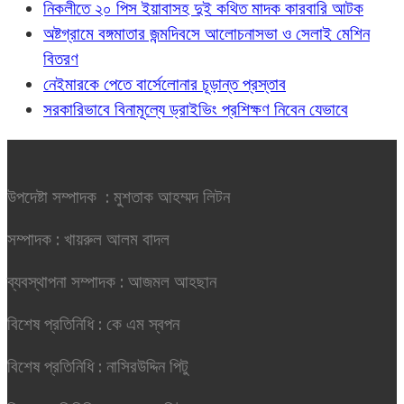
নিকলীতে ২০ পিস ইয়াবাসহ দুই কথিত মাদক কারবারি আটক
অষ্টগ্রামে বঙ্গমাতার জন্মদিবসে আলোচনাসভা ও সেলাই মেশিন
বিতরণ
নেইমারকে পেতে বার্সেলোনার চূড়ান্ত প্রস্তাব
সরকারিভাবে বিনামূল্যে ড্রাইভিং প্রশিক্ষণ নিবেন যেভাবে
উপদেষ্টা সম্পাদক : মুশতাক আহম্মদ লিটন
সম্পাদক : খায়রুল আলম বাদল
ব্যবস্থাপনা সম্পাদক : আজমল আহছান
বিশেষ প্রতিনিধি : কে এম স্বপন
বিশেষ প্রতিনিধি : নাসিরউদ্দিন পিটু