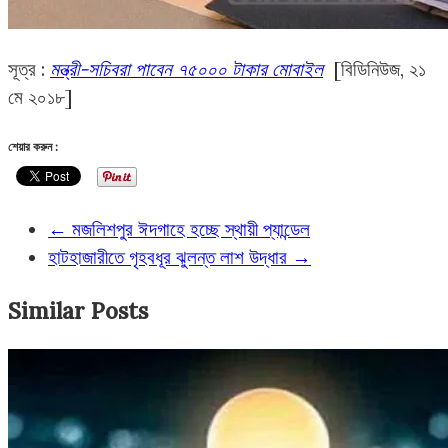
সূত্র :
মন্ত্রী-সচিবরা পাবেন ৭৫০০০ টাকার মোবাইল
[বিডিনিউজ, ২১
মে ২০১৮]
শেয়ার করুন :
←
মজলিশপুর ঈদগাহে হচ্ছে স্থায়ী প্যান্ডেল
হাটহাজারীতে গৃহবধূর ঝুলন্ত লাশ উদ্ধার
→
Similar Posts