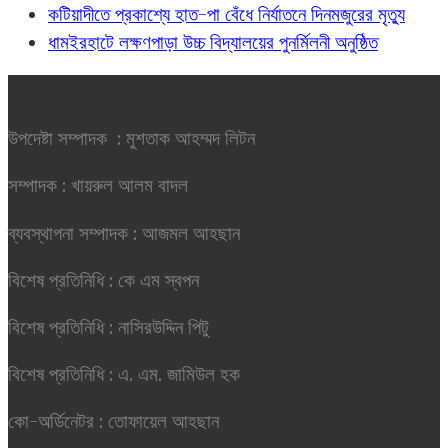
কটিয়াদীতে প্রকাশ্যে হাত-পা বেঁধে নির্যাতনে দিনমজুরের মৃত্যু
ধামইরহাটে লক্ষণপাড়া উচ্চ বিদ্যালয়ের পুনর্মিলনী অনুষ্ঠিত
উপদেষ্টা সম্পাদক : মুশতাক আহম্মদ লিটন
সম্পাদক : খায়রুল আলম বাদল
ব্যবস্থাপনা সম্পাদক : আজমল আহছান
বিশেষ প্রতিনিধি : কে এম স্বপন
বিশেষ প্রতিনিধি : নাসিরউদ্দিন পিটু
বিশেষ প্রতিনিধি : এ. এম. জামিউল হক
কো-অর্ডিনেটর : তোফায়েল আহছান