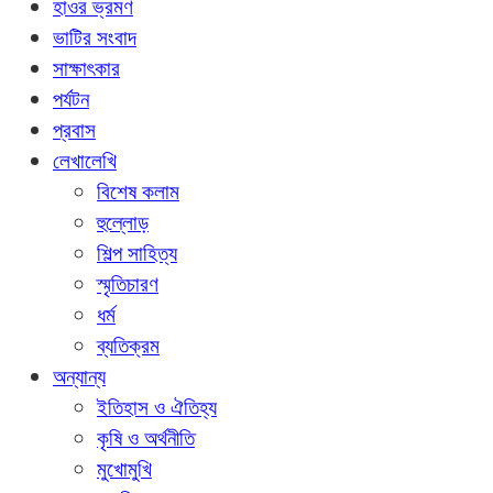
হাওর ভ্রমণ
ভাটির সংবাদ
সাক্ষাৎকার
পর্যটন
প্রবাস
লেখালেখি
বিশেষ কলাম
হুল্লোড়
শিল্প সাহিত্য
স্মৃতিচারণ
ধর্ম
ব্যতিক্রম
অন্যান্য
ইতিহাস ও ঐতিহ্য
কৃষি ও অর্থনীতি
মুখোমুখি