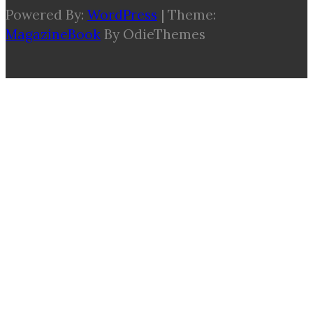
Powered By:
WordPress
|
Theme:
MagazineBook
By OdieThemes