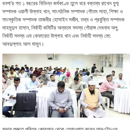
বনপা’র গত ১ বছরের বিভিন্ন কর্মকাণ্ড তুলে ধরে বক্তব্য রাখেন যুগ্ম
সম্পাদক ওয়ালী উল্লাহ খান, সাংগঠনিক সম্পাদক গৌতম সাহা, শিক্ষা ও
সাংস্কৃতিক সম্পাদক তাজবীর হোসাইন সজীব, তথ্য ও প্রযুক্তি সম্পাদক
মাহমুদুল হাসান, নির্বাহী কমিটির অন্যতম সদস্য গৌরাঙ্গ দেবনাথ অপু,
নির্বাহী সদস্য এম কেফায়েত উল্লাহ খান এবং নির্বাহী সদস্য মো:
আবদুল্লাহ আল মামুন।
সভার শুরুতে পবিত্র কোরআন থেকে তেলাওয়াত করেন আরএইচএল