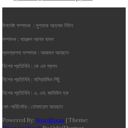
উপদেষ্টা সম্পাদক : মুশতাক আহম্মদ লিটন
সম্পাদক : খায়রুল আলম বাদল
ব্যবস্থাপনা সম্পাদক : আজমল আহছান
বিশেষ প্রতিনিধি : কে এম স্বপন
বিশেষ প্রতিনিধি : নাসিরউদ্দিন পিটু
বিশেষ প্রতিনিধি : এ. এম. জামিউল হক
কো-অর্ডিনেটর : তোফায়েল আহছান
Powered By:
WordPress
|
Theme:
MagazineBook
By OdieThemes