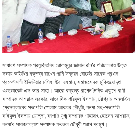
সাধারণ সম্পাদক প্রযুক্তিবিদ রোকমুনুর জামান রনি’র পরিচালনায় উক্ত
সভায় অতিথির বক্তব্য রাখেন পানি উন্নয়ন বোর্ডের সাবেক প্রধান
প্রকেৌশলী ইঞ্জিনিয়ার মসিহ-উর-রহমান, সমাজসেবক মুক্তিযোদ্ধা
এডভোকেট এস আর সাহা। আরো বক্তব্য রাখেন দৈনিক একুশে বাণী
সম্পাদক আশরাফ সরকার, সাংবাদিক শরিফুল ইসলাম, চট্টগ্রাম অনলাইন
প্রেসক্লাবের সভাপতি গোলাম আকবর চৌধুরী, বনপা সহ-সভাপতি
সাইফুল ইসলাম মোল্লা, বনপা’র যুগ্ম সম্পাদক শাহাদাৎ হোসেন আশরাফ,
বনপা’র সমাজকল্যাণ সম্পাদক ফখরুল চৌধুরী পরাগ প্রমুখ।