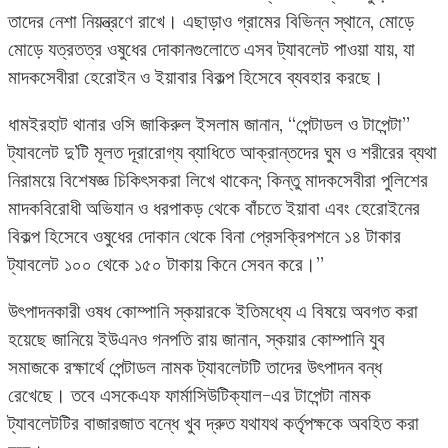
তাদের নেশা নিয়ন্ত্রণে রাখে। এছাড়াও গ্রামের বিভিন্ন স্থানে, মোড়ে
মোড়ে যত্রতত্র ওষুধের দোকানগুলোতে এসব ট্যাবলেট পাওয়া যায়, যা
মাদকসেবীরা হেরোইন ও ইয়াবার বিকল্প হিসেবে ব্যবহার করছে।
ধামইরহাট থানার ওসি জাকিরুল ইসলাম জানান, “পেন্টাডল ও টাপেন্টা”
ট্যাবলেট দু’টি মূলত দূরারোগ্য ব্যাধিতে আক্রান্তদের ঘুম ও শরীরের ব্যথা
নিরাময়ে বিশেষজ্ঞ চিকিৎসকরা লিখে থাকেন; কিন্তু মাদকসেবীরা পুলিশের
মাদকবিরোধী অভিযান ও ধরপাকড় থেকে বাঁচতে ইয়াবা এবং হেরোইনের
বিকল্প হিসেবে ওষুধের দোকান থেকে বিনা প্রেসক্রিপশনে ১৪ টাকার
ট্যাবলেট ১০০ থেকে ১৫০ টাকায় কিনে সেবন করে।”
উৎপাদনকারী ওষধ কোম্পানি স্কয়ারকে ইতিমধ্যে এ বিষয়ে অবগত করা
হয়েছে জানিয়ে ইউএনও গনপতি রায় জানান, স্কয়ার কোম্পানি যুব
সমাজকে রক্ষার্থে পেন্টাডল নামক ট্যাবলেটটি তাদের উৎপাদন বন্ধ
রেখেছে। তবে এসকেএফ ফার্মাসিউটিক্যাল-এর টাপেন্টা নামক
ট্যাবলেটটির বাজারজাত বন্ধে খুব দ্রুত যথাযথ কর্তৃপক্ষকে অবহিত করা