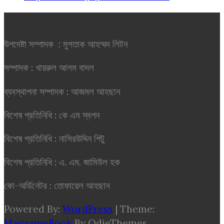
উপদেষ্টা সম্পাদক : মুশতাক আহম্মদ লিটন
সম্পাদক : খায়রুল আলম বাদল
ব্যবস্থাপনা সম্পাদক : আজমল আহছান
বিশেষ প্রতিনিধি : কে এম স্বপন
বিশেষ প্রতিনিধি : নাসিরউদ্দিন পিটু
বিশেষ প্রতিনিধি : এ. এম. জামিউল হক
কো-অর্ডিনেটর : তোফায়েল আহছান
Powered By:
WordPress
|
Theme:
MagazineBook
By OdieThemes