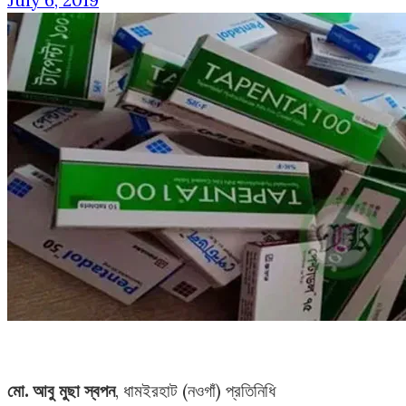
July 6, 2019
মো. আবু মুছা স্বপন
, ধামইরহাট (নওগাঁ) প্রতিনিধি