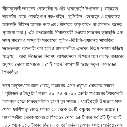
সীমান্তবর্তী ভারতের কোলঘেঁষা নওগাঁর ধামইরহাট উপজেলা। ভারতের
তারকাঁটা কেটে চোরাইপথে গরু-মহিষ, ফেন্সিডিল, হেরোইন ও ইয়াবাসহ
আমদানি নিষিদ্ধ অনেক পণ্য এবং মাদকের অনুপ্রবেশ বাংলাদেশে অনেক
পুরোনো কথা। এই উপজেলাটি সীমান্তবর্তী হওয়ায় মাদকের ছড়াছড়ি এক
সময় থাকলেও সম্প্রতি সরকারের পুলিশ-বিজিবি-র‌্যাবসহ সামাজিক
সচেতনতায় অনেকটা কম হলেও মাদবসেবীরা এসবের বিকল্প নেশায় জড়িয়ে
পড়েছে। তারা নিজেদের নিরাপদ আশ্রয়স্থল হিসেবে মনে করছে বাজারের
ওষুধের দোকানগুলোকে। সেই সাথে বিপথগামী হচ্ছে স্কুল-কলেজের
শিক্ষার্থীরা।
তথ্য অনুসন্ধানে জানা গেছে, বাজারের এসব ওষুধের দোকানগুলোতে
“পেন্টাডল ও টাপেন্টা” নামক ৫০, ৭৫ ও ১০০ এমজি পাওয়ারের ট্যাবলেটে
আসক্ত হচ্ছে মাদকসেবীসহ তরুণ যুব সমাজ। ধামইরহাট উপজেলা সদর
থেকে ফার্শিপাড়া মোড় পর্যন্ত ২৫ থেকে ৩০টি ওষুধের দোকান রয়েছে।
মাদকসেবীরা দোকানগুলোতে গিয়ে ১৪ থেকে ১৫ টাকার প্রতিটি ট্যাবলেট
১০০ থেকে ১৫০ টাকায় কিনে এবং তা বিভিন্ন গোপন স্থানে পুড়িয়ে খেয়ে