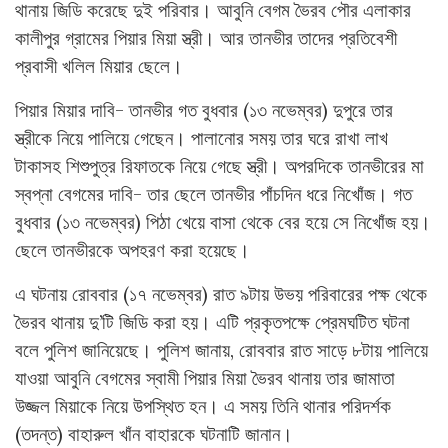
থানায় জিডি করেছে দুই পরিবার। আবুনি বেগম ভৈরব পৌর এলাকার
কালীপুর গ্রামের পিয়ার মিয়া স্ত্রী। আর তানভীর তাদের প্রতিবেশী
প্রবাসী খলিল মিয়ার ছেলে।
পিয়ার মিয়ার দাবি- তানভীর গত বুধবার (১৩ নভেম্বর) দুপুরে তার
স্ত্রীকে নিয়ে পালিয়ে গেছেন। পালানোর সময় তার ঘরে রাখা লাখ
টাকাসহ শিশুপুত্র রিফাতকে নিয়ে গেছে স্ত্রী। অপরদিকে তানভীরের মা
স্বপ্না বেগমের দাবি- তার ছেলে তানভীর পাঁচদিন ধরে নিখোঁজ। গত
বুধবার (১৩ নভেম্বর) পিঠা খেয়ে বাসা থেকে বের হয়ে সে নিখোঁজ হয়।
ছেলে তানভীরকে অপহরণ করা হয়েছে।
এ ঘটনায় রোববার (১৭ নভেম্বর) রাত ৯টায় উভয় পরিবারের পক্ষ থেকে
ভৈরব থানায় দু’টি জিডি করা হয়। এটি প্রকৃতপক্ষে প্রেমঘটিত ঘটনা
বলে পুলিশ জানিয়েছে। পুলিশ জানায়, রোববার রাত সাড়ে ৮টায় পালিয়ে
যাওয়া আবুনি বেগমের স্বামী পিয়ার মিয়া ভৈরব থানায় তার জামাতা
উজ্জল মিয়াকে নিয়ে উপস্থিত হন। এ সময় তিনি থানার পরিদর্শক
(তদন্ত) বাহারুল খাঁন বাহারকে ঘটনাটি জানান।