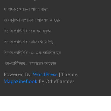
সম্পাদক : খায়রুল আলম বাদল
ব্যবস্থাপনা সম্পাদক : আজমল আহছান
বিশেষ প্রতিনিধি : কে এম স্বপন
বিশেষ প্রতিনিধি : নাসিরউদ্দিন পিটু
বিশেষ প্রতিনিধি : এ. এম. জামিউল হক
কো-অর্ডিনেটর : তোফায়েল আহছান
Powered By:
WordPress
|
Theme:
MagazineBook
By OdieThemes