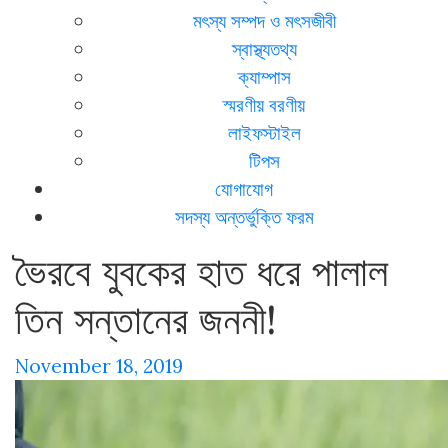
মৎস্য সম্পদ ও মৎসজীবী
স্বাস্থ্যতথ্য
ক্যাম্পাস
স্মরণীয় বরণীয়
লাইফস্টাইল
টিপস
যোগাযোগ
সদস্য অন্তর্ভুক্তি ফরম
ভৈরবে যুবকের হাত ধরে পালাল
তিন সন্তানের জননী!
November 18, 2019