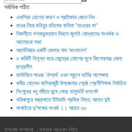
সর্বাধিক পঠিত
একশিরা রোগের কারণ ও প্রতিকার জেনে নিন
হাওর নিয়ে মহিবুর রহিমের কবিতা "হাওরের মা"
নিকলীতে গণঅভ্যুত্থান দিবসে জুলাই যোদ্ধাদের সংবর্ধনা ও
আলোচনা সভা
আর্মেনিয়ার একটি জেলার নাম ‘বাংলাদেশ’
৩ কমিটি বিলুপ্ত করে কেন্দ্রের তোপের মুখে কিশোরগঞ্জ জেলা
ছাত্রলীগ
ডাস্টবিনে পাওয়া ‘ঐশ্বর্য’ এখন স্কুলে ভর্তির অপেক্ষায়
কবীর হোসেন খালিয়াজুরী উপজেলার শ্রেষ্ঠ শ্রেণীশিক্ষক নির্বাচিত
সিংপুরের ধনু নদীতে ডুবে গেছে বালুভর্তি ভলগেট
সরিষাপুরে বজ্রপাতে ইটভাটা শ্রমিক নিহত, আহত দুই
লাখাইয়ে দু'পক্ষের সংঘর্ষ ।। আহত ৩০
উপদেষ্টা সম্পাদক : মুশতাক আহম্মদ লিটন