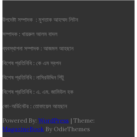
উপদেষ্টা সম্পাদক : মুশতাক আহম্মদ লিটন
সম্পাদক : খায়রুল আলম বাদল
ব্যবস্থাপনা সম্পাদক : আজমল আহছান
বিশেষ প্রতিনিধি : কে এম স্বপন
বিশেষ প্রতিনিধি : নাসিরউদ্দিন পিটু
বিশেষ প্রতিনিধি : এ. এম. জামিউল হক
কো-অর্ডিনেটর : তোফায়েল আহছান
Powered By:
WordPress
|
Theme:
MagazineBook
By OdieThemes