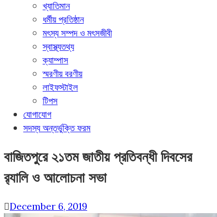
খ্যাতিমান
ধর্মীয় প্রতিষ্ঠান
মৎস্য সম্পদ ও মৎসজীবী
স্বাস্থ্যতথ্য
ক্যাম্পাস
স্মরণীয় বরণীয়
লাইফস্টাইল
টিপস
যোগাযোগ
সদস্য অন্তর্ভুক্তি ফরম
বাজিতপুরে ২১তম জাতীয় প্রতিবন্ধী দিবসের
র‌্যালি ও আলোচনা সভা
December 6, 2019