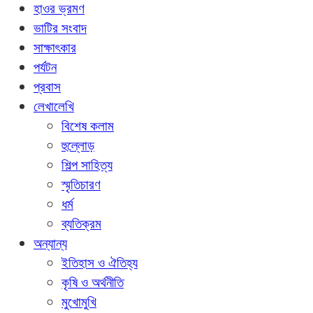
হাওর ভ্রমণ
ভাটির সংবাদ
সাক্ষাৎকার
পর্যটন
প্রবাস
লেখালেখি
বিশেষ কলাম
হুল্লোড়
শিল্প সাহিত্য
স্মৃতিচারণ
ধর্ম
ব্যতিক্রম
অন্যান্য
ইতিহাস ও ঐতিহ্য
কৃষি ও অর্থনীতি
মুখোমুখি