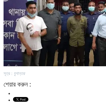
সূত্র :
যুগান্তর
শেয়ার করুন :