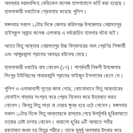
অবস্থায় ময়মনসিংহ মেডিকেল কলেজ হাসপাতালে ভর্তি করা হয়েছে।
হামলাকারী বখাটেকে গ্রেফতার করেছে পুলিশ।
মঙ্গলবার সকাল ১১টার দিকে জেলার করিমগঞ্জ উপজেলার নেয়ামতপুর
হাইস্কুল অ্যান্ড কলেজ এলাকায় এ বর্বরোচিত হামলার ঘটনা ঘটে।
আহত মিতু আক্তার নেয়ামতপুর উচ্চ বিদ্যালয়ের নবম শ্রেণির শিক্ষার্থী
এবং আঙ্গুরকান্দা গ্রামের আবদুর রউফের মেয়ে।
হামলাকারী বখাটের নাম নোবেল (১৭)। পার্শ্ববর্তী নিকলী উপজেলার
সিংপুর ইউনিয়নের পাথারকান্দি গ্রামের ফাইজুন ইসলামের ছেলে সে।
পুলিশ ও এলাকাবাসী সূত্রে জানা গেছে, কোনোভাবে মিতু আক্তারের
মোবাইল নাম্বার সংগ্রহ করে প্রেম নিবেদন করে উত্যক্ত করত
নোবেল। কিন্তু মিতু সাড়া না দেয়ায় ক্ষুব্ধ হয়ে ওঠে নোবেল। মঙ্গলবার
সকাল ১১টার দিকে মিতু আক্তারকে রাস্তায় পেয়ে উপর্যুপরি ছুরিকাঘাতে
হত্যার চেষ্টা চালায় নোবেল। ধারালো ছুরির ৯টি আঘাতে গভীর
রক্তাক্ত জখম হয় মিতুর শরীরে। তাকে মুমূর্ষু অবস্থায় উদ্ধার করে