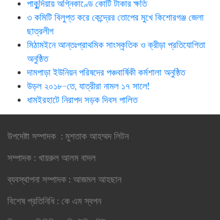
পাকুন্দিয়ায় অগ্নিকাণ্ডে কোটি টাকার ক্ষতি
৩ কমিটি বিলুপ্ত করে কেন্দ্রের তোপের মুখে কিশোরগঞ্জ জেলা
ছাত্রলীগ
মিঠামইনে আন্তঃপ্রাথমিক সাংস্কৃতিক ও ক্রীড়া প্রতিযোগিতা
অনুষ্ঠিত
দামপাড়া ইউনিয়ন পরিষদের পঞ্চবার্ষিকী কর্মশালা অনুষ্ঠিত
উড়ল ২০১৮-তে, যাত্রীরা নামল ১৭ সালে!
ধামইরহাটে নিরাপদ সড়ক দিবস পালিত
উপদেষ্টা সম্পাদক : মুশতাক আহম্মদ লিটন
সম্পাদক : খায়রুল আলম বাদল
ব্যবস্থাপনা সম্পাদক : আজমল আহছান
বিশেষ প্রতিনিধি : কে এম স্বপন