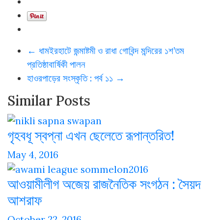
←
ধামইরহাটে জন্মাষ্টমী ও রাধা গোবিন্দ মন্দিরের ১শ’তম
প্রতিষ্ঠাবার্ষিকী পালন
হাওরপাড়ের সংস্কৃতি : পর্ব ১১
→
Similar Posts
গৃহবধূ স্বপ্না এখন ছেলেতে রূপান্তরিত!
May 4, 2016
আওয়ামীলীগ অজেয় রাজনৈতিক সংগঠন : সৈয়দ
আশরাফ
October 22, 2016