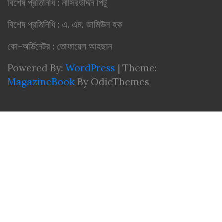
বিশেষ প্রতিনিধি : নাসিরউদ্দিন পিটু
বিশেষ প্রতিনিধি : এ. এম. জামিউল হক
কো-অর্ডিনেটর : তোফায়েল আহছান
Powered By:
WordPress
|
Theme:
MagazineBook
By OdieThemes