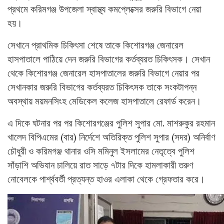
প্রথমে করিমগঞ্জ উপজেলা স্বাস্থ্য কমপ্লেক্সের জরুরি বিভাগে নেয়া
হয়।
সেখানে প্রাথমিক চিকিৎসা শেষে তাকে কিশোরগঞ্জ জেনারেল
হাসপাতালে পাঠিয়ে দেন জরুরি বিভাগের কর্তব্যরত চিকিৎসক। সেখান
থেকে কিশোরগঞ্জ জেনারেল হাসপাতালের জরুরি বিভাগে নেয়ার পর
সেখানকার জরুরি বিভাগের কর্তব্যরত চিকিৎসক তাকে সংকটাপন্ন
অবস্থায় ময়মনসিংহ মেডিকেল কলেজ হাসপাতালে রেফার্ড করেন।
এ দিকে ঘটনার পর পর কিশোরগঞ্জের পুলিশ সুপার মো. মাশরুকুর রহমান
খালেদ বিপিএমের (বার) নির্দেশে অতিরিক্ত পুলিশ সুপার (সদর) অনির্বাণ
চৌধুরী ও করিমগঞ্জ থানার ওসি মমিনুল ইসলামের নেতৃত্বে পুলিশ
সাঁড়াশি অভিযান চালিয়ে রাত সাড়ে ৭টার দিকে হামলাকারী তরুণ
নোবেলকে পার্শ্ববর্তী প্রত্যন্ত হাওর এলাকা থেকে গ্রেফতার করে।