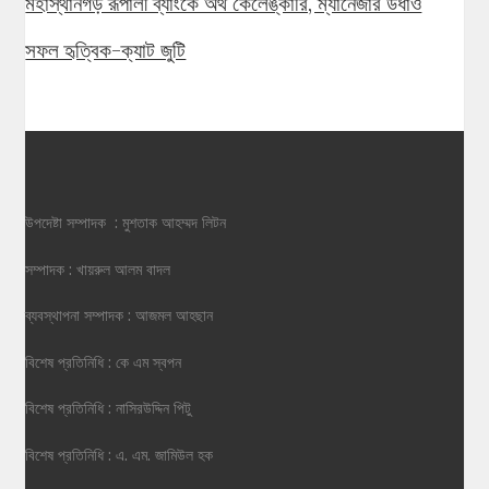
মহাস্থানগড় রূপালী ব্যাংকে অর্থ কেলেঙ্কারি, ম্যানেজার উধাও
সফল হৃত্বিক-ক্যাট জুটি
উপদেষ্টা সম্পাদক : মুশতাক আহম্মদ লিটন
সম্পাদক : খায়রুল আলম বাদল
ব্যবস্থাপনা সম্পাদক : আজমল আহছান
বিশেষ প্রতিনিধি : কে এম স্বপন
বিশেষ প্রতিনিধি : নাসিরউদ্দিন পিটু
বিশেষ প্রতিনিধি : এ. এম. জামিউল হক