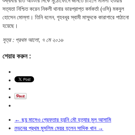
শুক্রবার রাত আটটার দিকে মুঠোফোনে জানতে চাইলে মামলা হওয়ার
সত্যতা নিশ্চিত করেন নিকলী থানার ভারপ্রাপ্ত কর্মকর্তা (ওসি) মকবুল
হোসেন মোল্লা। তিনি বলেন, গৃহবধূর স্বামী মাসুদকে কারাগারে পাঠানো
হয়েছে।
সূত্র : প্রথম আলো, ৭ মে ২০১৬
শেয়ার করুন :
←
ছয় মাসেও গ্রেফতার হয়নি মৌ হত্যার মূল আসামি
লন্ডনের প্রথম মুসলিম মেয়র হলেন সাদিক খান
→