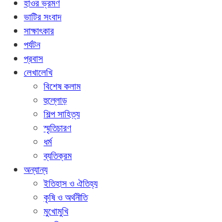
হাওর ভ্রমণ
ভাটির সংবাদ
সাক্ষাৎকার
পর্যটন
প্রবাস
লেখালেখি
বিশেষ কলাম
হুল্লোড়
শিল্প সাহিত্য
স্মৃতিচারণ
ধর্ম
ব্যতিক্রম
অন্যান্য
ইতিহাস ও ঐতিহ্য
কৃষি ও অর্থনীতি
মুখোমুখি