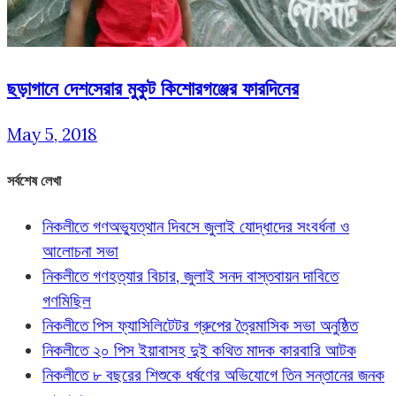
ছড়াগানে দেশসেরার মুকুট কিশোরগঞ্জের ফারদিনের
May 5, 2018
সর্বশেষ লেখা
নিকলীতে গণঅভ্যুত্থান দিবসে জুলাই যোদ্ধাদের সংবর্ধনা ও
আলোচনা সভা
নিকলীতে গণহত্যার বিচার, জুলাই সনদ বাস্তবায়ন দাবিতে
গণমিছিল
নিকলীতে পিস ফ্যাসিলিটেটর গ্রুপের ত্রৈমাসিক সভা অনুষ্ঠিত
নিকলীতে ২০ পিস ইয়াবাসহ দুই কথিত মাদক কারবারি আটক
নিকলীতে ৮ বছরের শিশুকে ধর্ষণের অভিযোগে তিন সন্তানের জনক