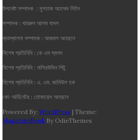
উপদেষ্টা সম্পাদক : মুশতাক আহম্মদ লিটন
সম্পাদক : খায়রুল আলম বাদল
ব্যবস্থাপনা সম্পাদক : আজমল আহছান
বিশেষ প্রতিনিধি : কে এম স্বপন
বিশেষ প্রতিনিধি : নাসিরউদ্দিন পিটু
বিশেষ প্রতিনিধি : এ. এম. জামিউল হক
কো-অর্ডিনেটর : তোফায়েল আহছান
Powered By:
WordPress
|
Theme:
MagazineBook
By OdieThemes