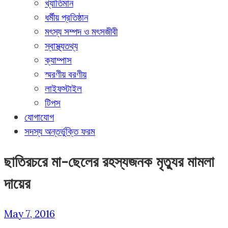
খ্যাতিমান
ধর্মীয় প্রতিষ্ঠান
মৎস্য সম্পদ ও মৎসজীবী
স্বাস্থ্যতথ্য
ক্যাম্পাস
স্মরণীয় বরণীয়
লাইফস্টাইল
টিপস
যোগাযোগ
সদস্য অন্তর্ভুক্তি ফরম
ছাতিরচরে মা-ছেলের রহস্যজনক মৃত্যুর মামলা
দায়ের
May 7, 2016