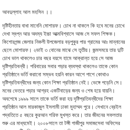
আবদুল্লাহ আল মহসিন ।।
দৃষ্টিহীনতায় বাধা মানেনি মোশারফ। চোখ না থাকলে কি হবে মনের চোখে
দেখা স্বপ্ন আর অদম্য ইচ্চা আত্মবিশ্বাসে আজ সে সফল শিক্ষক।
কিশোরগন্জ জেলার নিকলী উপজেলার বড়পুকুর পার গ্রামের আঃ মান্নানের
ছেলে মোশারফ। ২ভাই ৩ বোনের মাঝে সে তৃতীয়। জন্মসময়ে তার দুটি
চোখ ভাল থাকলেও চার বছর বয়সে হামে আক্রান্ত হয়ে সে আজ
দৃষ্টিপ্রতিবন্ধী। পরিবারের সবার পড়ার ব্যবস্থা থাকলেও তাকে কোন
প্রতিষ্ঠানে ভর্তি করানো সম্ভব হয়নি কারন আশে পাশে কোথাও
দৃষ্টিপ্রতিবন্ধীদের জন্য কোন শিক্ষা প্রতিষ্ঠান নেই। ভেঙ্গে পড়েনি সে।
মনের ভেতরে পড়ার আগ্রহ একটিবাড়ের জন্য ও শেষ হয়ে যায়নি।
অবশেষে ১৯৯৯ সালে তাকে ভর্তি করা হয় দৃষ্টিপ্রতিবন্ধীদের শিক্ষা
প্রতিষ্ঠান আল মারকাজুল ইসলামী ঢাকা মুহাম্মদ পুরে। সেখানে ব্রেইল
পদ্বতিতে ৫ বছরে কুরআন শরিফ মুখস্ত করে। তার জীবনের সফলতার
শুরু এর মাধ্যমেই। ২০০৮সালে তা টঙ্গী গাজীপুর সমাজসেবা অফিসের