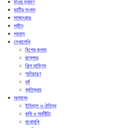
হাওর ভ্রমণ
ভাটির সংবাদ
সাক্ষাৎকার
পর্যটন
প্রবাস
লেখালেখি
বিশেষ কলাম
হুল্লোড়
শিল্প সাহিত্য
স্মৃতিচারণ
ধর্ম
ব্যতিক্রম
অন্যান্য
ইতিহাস ও ঐতিহ্য
কৃষি ও অর্থনীতি
মুখোমুখি