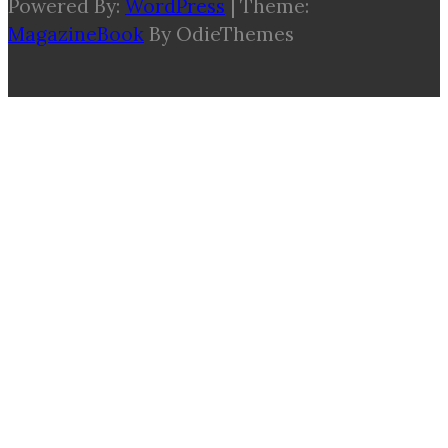
Powered By:
WordPress
|
Theme:
MagazineBook
By OdieThemes