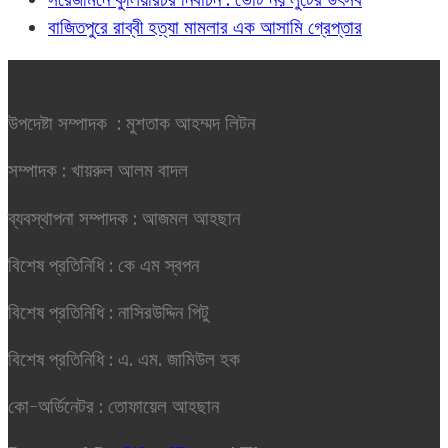
বাজিতপুরে রাব্বী হত্যা মামলার এক আসামি গ্রেপ্তার
উপদেষ্টা সম্পাদক : মুশতাক আহম্মদ লিটন
সম্পাদক : খায়রুল আলম বাদল
ব্যবস্থাপনা সম্পাদক : আজমল আহছান
বিশেষ প্রতিনিধি : কে এম স্বপন
বিশেষ প্রতিনিধি : নাসিরউদ্দিন পিটু
বিশেষ প্রতিনিধি : এ. এম. জামিউল হক
কো-অর্ডিনেটর : তোফায়েল আহছান