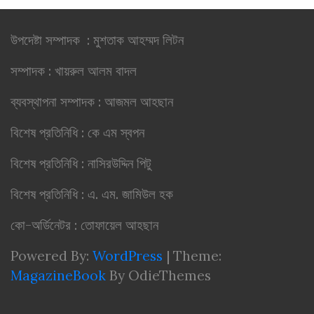
উপদেষ্টা সম্পাদক : মুশতাক আহম্মদ লিটন
সম্পাদক : খায়রুল আলম বাদল
ব্যবস্থাপনা সম্পাদক : আজমল আহছান
বিশেষ প্রতিনিধি : কে এম স্বপন
বিশেষ প্রতিনিধি : নাসিরউদ্দিন পিটু
বিশেষ প্রতিনিধি : এ. এম. জামিউল হক
কো-অর্ডিনেটর : তোফায়েল আহছান
Powered By:
WordPress
|
Theme:
MagazineBook
By OdieThemes