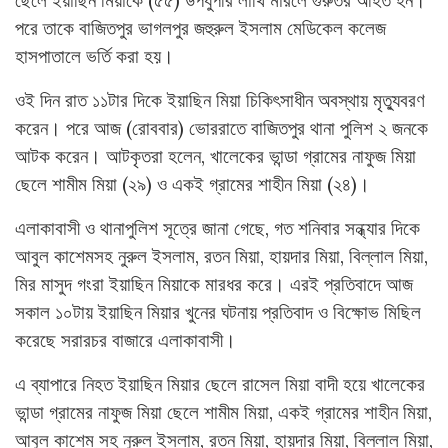
ছেলে ইয়াছিন মিয়াকে (৫৫) উপর্যুপরি লাথি মারলে গুরুতর আহত হন।
পরে তাকে বাজিতপুর ভাগলপুর জহুরুল ইসলাম মেডিকেল কলেজ
হাসপাতালে ভর্তি করা হয়।
ওই দিন রাত ১১টার দিকে ইয়াছিন মিয়া চিকিৎসাধীন অবস্থায় মৃত্যুবরণ
করেন। পরে আজ (রোববার) ভোররাতে বাজিতপুর থানা পুলিশ ২ জনকে
আটক করেন। আটকৃতরা হলেন, খালেকের ভান্ডা গ্রামের নাফুজ মিয়া
ছেলে শামীম মিয়া (২৯) ও একই গ্রামের শাহীন মিয়া (২৪)।
এলাকাবাসী ও থানাপুলিশ সূত্রে জানা গেছে, গত শনিবার সন্ধ্যার দিকে
আবুল কাশেমসহ নুরুল ইসলাম, রতন মিয়া, হায়দার মিয়া, বিল্লাল মিয়া,
মির মাসুদ গংরা ইয়াছিন মিয়াকে মারধর করে। এরই প্রতিবাদে আজ
সকাল ১০টায় ইয়াছিন মিয়ার খুনের ঘটনায় প্রতিবাদ ও বিক্ষোভ মিছিল
করেছে সরারচর বাজারে এলাকাবাসী।
এ ব্যাপারে নিহত ইয়াছিন মিয়ার ছেলে রাসেল মিয়া বাদী হয়ে খালেকের
ভান্ডা গ্রামের নাফুজ মিয়া ছেলে শামীম মিয়া, একই গ্রামের শাহীন মিয়া,
আবুল কাশেম সহ নুরুল ইসলাম, রতন মিয়া, হায়দার মিয়া, বিল্লাল মিয়া,