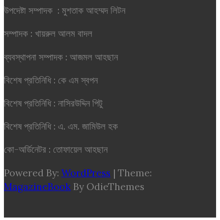
উপদেষ্টা সম্পাদক : মুশতাক আহম্মদ লিটন
সম্পাদক : খায়রুল আলম বাদল
ব্যবস্থাপনা সম্পাদক : আজমল আহছান
বিশেষ প্রতিনিধি : কে এম স্বপন
বিশেষ প্রতিনিধি : নাসিরউদ্দিন পিটু
বিশেষ প্রতিনিধি : এ. এম. জামিউল হক
কো-অর্ডিনেটর : তোফায়েল আহছান
Powered By:
WordPress
|
Theme:
MagazineBook
By OdieThemes