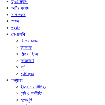
হাওর ভ্রমণ
ভাটির সংবাদ
সাক্ষাৎকার
পর্যটন
প্রবাস
লেখালেখি
বিশেষ কলাম
হুল্লোড়
শিল্প সাহিত্য
স্মৃতিচারণ
ধর্ম
ব্যতিক্রম
অন্যান্য
ইতিহাস ও ঐতিহ্য
কৃষি ও অর্থনীতি
মুখোমুখি