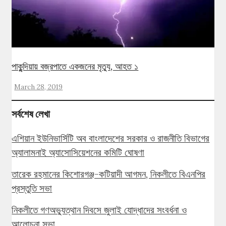
পাকুন্দিয়ায় বজ্রপাতে একজনের মৃত্যু, আহত ১
March 28, 2019
সর্বশেষ লেখা
এশিয়ান ইউনিভার্সিটি অব বাংলাদেশের সরকার ও রাজনীতি বিভাগের
অ্যালামনাই অ্যাসোসিয়েশনের কমিটি ঘোষণা
তারেক রহমানের কিশোরগঞ্জ-কটিয়াদী আগমন, নিকলীতে বিএনপির
প্রস্তুতি সভা
নিকলীতে গণঅভ্যুত্থান দিবসে জুলাই যোদ্ধাদের সংবর্ধনা ও
আলোচনা সভা