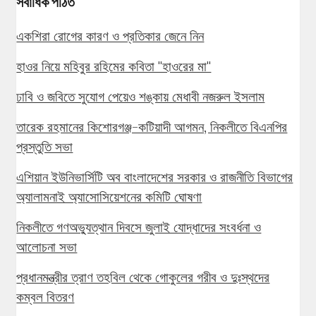
সর্বাধিক পঠিত
একশিরা রোগের কারণ ও প্রতিকার জেনে নিন
হাওর নিয়ে মহিবুর রহিমের কবিতা "হাওরের মা"
ঢাবি ও জবিতে সুযোগ পেয়েও শঙ্কায় মেধাবী নজরুল ইসলাম
তারেক রহমানের কিশোরগঞ্জ-কটিয়াদী আগমন, নিকলীতে বিএনপির
প্রস্তুতি সভা
এশিয়ান ইউনিভার্সিটি অব বাংলাদেশের সরকার ও রাজনীতি বিভাগের
অ্যালামনাই অ্যাসোসিয়েশনের কমিটি ঘোষণা
নিকলীতে গণঅভ্যুত্থান দিবসে জুলাই যোদ্ধাদের সংবর্ধনা ও
আলোচনা সভা
প্রধানমন্ত্রীর ত্রাণ তহবিল থেকে গোকুলের গরীব ও দুঃস্থদের
কম্বল বিতরণ