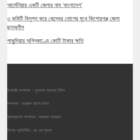
আর্মেনিয়ার একটি জেলার নাম ‘বাংলাদেশ’
৩ কমিটি বিলুপ্ত করে কেন্দ্রের তোপের মুখে কিশোরগঞ্জ জেলা
ছাত্রলীগ
পাকুন্দিয়ায় অগ্নিকাণ্ডে কোটি টাকার ক্ষতি
উপদেষ্টা সম্পাদক : মুশতাক আহম্মদ লিটন
সম্পাদক : খায়রুল আলম বাদল
ব্যবস্থাপনা সম্পাদক : আজমল আহছান
বিশেষ প্রতিনিধি : কে এম স্বপন