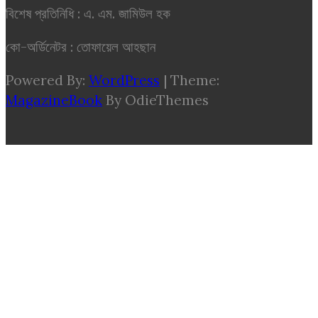
বিশেষ প্রতিনিধি : এ. এম. জামিউল হক
কো-অর্ডিনেটর : তোফায়েল আহছান
Powered By:
WordPress
|
Theme:
MagazineBook
By OdieThemes