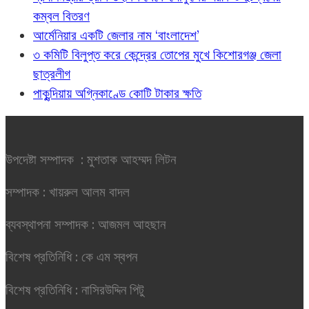
কম্বল বিতরণ
আর্মেনিয়ার একটি জেলার নাম ‘বাংলাদেশ’
৩ কমিটি বিলুপ্ত করে কেন্দ্রের তোপের মুখে কিশোরগঞ্জ জেলা
ছাত্রলীগ
পাকুন্দিয়ায় অগ্নিকাণ্ডে কোটি টাকার ক্ষতি
উপদেষ্টা সম্পাদক : মুশতাক আহম্মদ লিটন
সম্পাদক : খায়রুল আলম বাদল
ব্যবস্থাপনা সম্পাদক : আজমল আহছান
বিশেষ প্রতিনিধি : কে এম স্বপন
বিশেষ প্রতিনিধি : নাসিরউদ্দিন পিটু