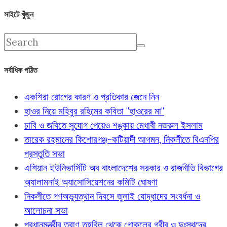
সাইটে খুঁজুন
সর্বাধিক পঠিত
একশিরা রোগের কারণ ও প্রতিকার জেনে নিন
হাওর নিয়ে মহিবুর রহিমের কবিতা "হাওরের মা"
ঢাবি ও জবিতে সুযোগ পেয়েও শঙ্কায় মেধাবী নজরুল ইসলাম
তারেক রহমানের কিশোরগঞ্জ-কটিয়াদী আগমন, নিকলীতে বিএনপির
প্রস্তুতি সভা
এশিয়ান ইউনিভার্সিটি অব বাংলাদেশের সরকার ও রাজনীতি বিভাগের
অ্যালামনাই অ্যাসোসিয়েশনের কমিটি ঘোষণা
নিকলীতে গণঅভ্যুত্থান দিবসে জুলাই যোদ্ধাদের সংবর্ধনা ও
আলোচনা সভা
প্রধানমন্ত্রীর ত্রাণ তহবিল থেকে গোকুলের গরীব ও দুঃস্থদের