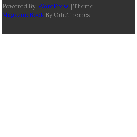
Powered By:
WordPress
|
Theme:
MagazineBook
By OdieThemes