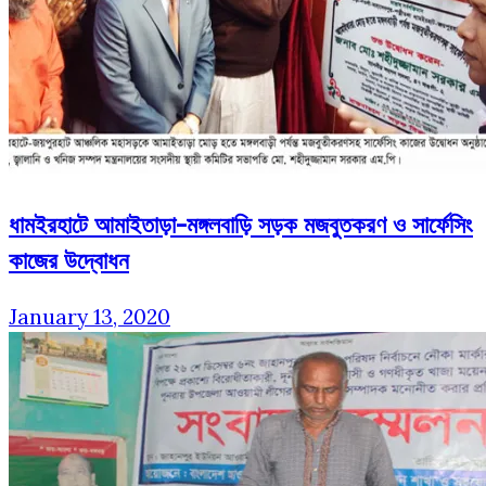
ধামইরহাটে আমাইতাড়া-মঙ্গলবাড়ি সড়ক মজবুতকরণ ও সার্ফেসিং
কাজের উদ্বোধন
January 13, 2020