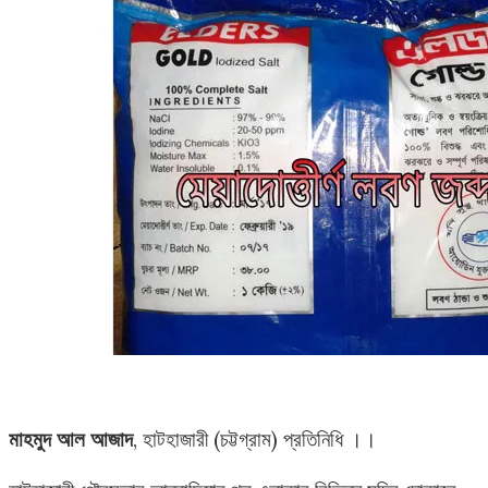
মাহমুদ আল আজাদ
, হাটহাজারী (চট্টগ্রাম) প্রতিনিধি ।।