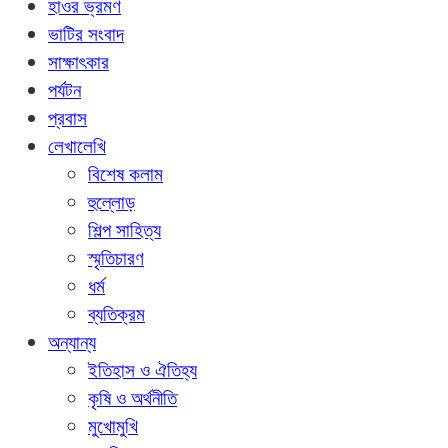
হাওর ভ্রমণ
ভাটির সংবাদ
সাক্ষাৎকার
পর্যটন
প্রবাস
লেখালেখি
বিশেষ কলাম
হুল্লোড়
শিল্প সাহিত্য
স্মৃতিচারণ
ধর্ম
ব্যতিক্রম
অন্যান্য
ইতিহাস ও ঐতিহ্য
কৃষি ও অর্থনীতি
মুখোমুখি