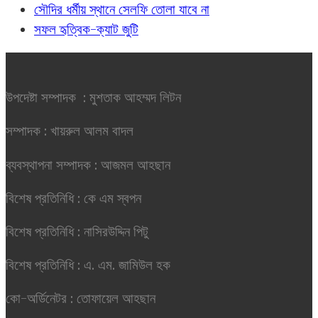
সৌদির ধর্মীয় স্থানে সেলফি তোলা যাবে না
সফল হৃত্বিক-ক্যাট জুটি
উপদেষ্টা সম্পাদক : মুশতাক আহম্মদ লিটন
সম্পাদক : খায়রুল আলম বাদল
ব্যবস্থাপনা সম্পাদক : আজমল আহছান
বিশেষ প্রতিনিধি : কে এম স্বপন
বিশেষ প্রতিনিধি : নাসিরউদ্দিন পিটু
বিশেষ প্রতিনিধি : এ. এম. জামিউল হক
কো-অর্ডিনেটর : তোফায়েল আহছান