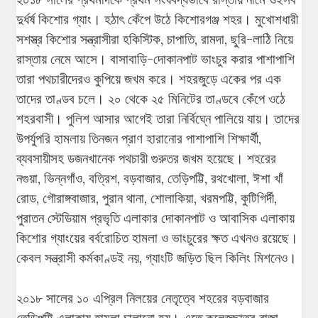
দুর্ধর্ষ কিশোর গ্যাং। হঠাৎ কেঁপে উঠে কিশোরগঞ্জ শহর। মুখোশধারী
সশস্ত্র কিশোর সন্ত্রাসীরা হকিস্টিক, চাপাতি, রামদা, ছুরি-লাঠি নিয়ে
রাস্তায় নেমে আসে। বাসাবাড়ি-দোকানপাট ভাংচুর করার পাশাপাশি
তারা পথচারীদেরও কুপিয়ে জখম করে। শহরজুড়ে একের পর এক
তাদের তাণ্ডব চলে। ২০ থেকে ২৫ মিনিটের তাণ্ডবে কেঁপে ওঠে
শহরবাসী। পুলিশ আসার আগেই তারা নির্বিঘ্নে পালিয়ে যায়। তাদের
উপর্যুপরি হামলায় তিনজন প্রাণ হারানোর পাশাপাশি শিক্ষার্থী,
ব্যবসায়ীসহ ডজনখানেক পথচারী গুরুতর জখম হয়েছে। শহরের
নগুয়া, ভিন্নগাঁও, বত্রিশ, বড়বাজার, তেড়িপট্টি, রথখোলা, ঈশা খাঁ
রোড, গৌরাঙ্গবাজার, পুরান থানা, শোলাকিয়া, খরমপট্টি, কুটিগির্দী,
পুরাতন স্টেডিয়াম প্রভৃতি এলাকার দোকানপাট ও আবাসিক এলাকায়
কিশোর গ্যাংয়ের বর্বরোচিত হামলা ও ভাংচুরের ক্ষত এখনও রয়েছে।
কেবল সন্ত্রাসী কর্মকাণ্ডই নয়, গ্যাংটি জড়িত ছিল কিলিং মিশনেও।
২০১৮ সালের ১০ এপ্রিল নিলয়ের নেতৃত্বে শহরের বড়বাজার