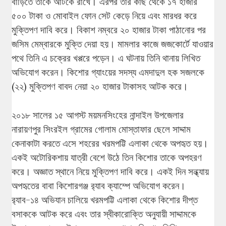
বাড়িতে তাকে আটকে রাখে। এরপর তার কাছ থেকে ১৭ হাজার
৫০০ টাকা ও মোবাইল ফোন সেট কেড়ে নিয়ে এবং মারধর করে
মুক্তিপণ দাবি করে। বিকাশ নম্বরে ২০ হাজার টাকা পাঠানোর পর
জসিম মেম্বারকে মুক্তি দেয়া হয়। মামলার কাজে জজকোর্টে যাওয়ার
পথে তিনি এ চক্রের খপ্পরে পড়েন। এ ঘটনায় তিনি থানায় লিখিত
অভিযোগ করেন। কিশোর গ্যাংয়ের সদস্য এমদাদুল হক সজলকে
(২২) মুক্তিপণ বাবদ নেয়া ২০ হাজার টাকাসহ আটক করে।
২০১৮ সালের ১৫ আগস্ট ময়মনসিংহের নান্দাইল উপজেলার
নারায়ণপুর সিংরইল গ্রামের গোলাম মোস্তাফার ছেলে সাদ্দাম
কেনাকাটা করতে এসে শহরের খরমপট্টি এলাকা থেকে অপহৃত হয়।
একই অটোরিকশায় যাত্রী বেশে উঠে তিন কিশোর তাকে অপহরণ
করে। অজ্ঞাত স্থানে নিয়ে মুক্তিপণ দাবি করে। একই দিন সন্ধ্যায়
অপহৃতের বাবা কিশোরগঞ্জ র‌্যাব ক্যাম্পে অভিযোগ করেন।
র‌্যাব-১৪ অভিযান চালিয়ে খরমপট্টি এলাকা থেকে কিশোর দীপ্ত
বসাককে আটক করে এবং তার স্বীকারোক্তি অনুযায়ী সাদ্দামকে