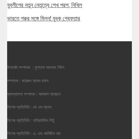
যুবলীগের নতুন নেতৃত্বে শেখ পরশ, নিখিল
ভারতে গরুর সঙ্গে মিলন! যুবক গ্রেফতার
উপদেষ্টা সম্পাদক : মুশতাক আহম্মদ লিটন
সম্পাদক : খায়রুল আলম বাদল
ব্যবস্থাপনা সম্পাদক : আজমল আহছান
বিশেষ প্রতিনিধি : কে এম স্বপন
বিশেষ প্রতিনিধি : নাসিরউদ্দিন পিটু
বিশেষ প্রতিনিধি : এ. এম. জামিউল হক