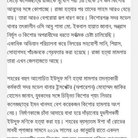
মোড়ে কলেজছাত্র রাজাকে মুখোশ পরা ১৬ থেকে ১৭ জন কিশোর
আনন্দের সঙ্গে কোপাচ্ছে। রাজা হত্যার পর তাদের সাহস আরও বেড়ে
যায়। তারা আরও বেপরোয়া রূপ ধারণ করে। কিশোরগঞ্জ সদর মডেল
থানার তৎকালীন ওসি আবু শামা মো. ইকবাল হায়াত জানান, সন্ত্রাস
নির্মূল ও কিশোর অপরাধীদের ধরতে সর্বাত্মক চেষ্টা চালিয়েছি।
একাধিক অভিযান পরিচালনা করে নিলয়ের সহযোগী সানি, পিয়াস,
সোহাগসহ পাঁচজনকে গ্রেফতার করা হয়েছে। রাজা হত্যা মামলায়
তারা এখন জেলহাজতে আছে।
শহরের বহুল আলোচিত ইউসুফ মণি হত্যা মামলার তদন্তকারী
কর্মকর্তা সদর মডেল থানার ইন্সপেক্টর (অপারেশন) মোহাম্মদ জাকির
হোসেন জানান, যুবকদের সঙ্গে চিহ্নিত কিশোর গ্যাং লিডার
কলেজছাত্র ইমন খানসহ বেশ কয়েকজন কিশোর হামলায় অংশ
নেয়। নির্মাণকাজে চাঁদা আদায়ে বাধা হয়ে দাঁড়ানোয় যুবলীগকর্মী
ইউসুফ মণিকে হত্যা করা হয়। শহরের ব্যস্ততম ঈশা খাঁ রোডের
মাধবী প্লাজার সামনে ২০১৯ সালের ২৫ জানুয়ারি রাতে একদল