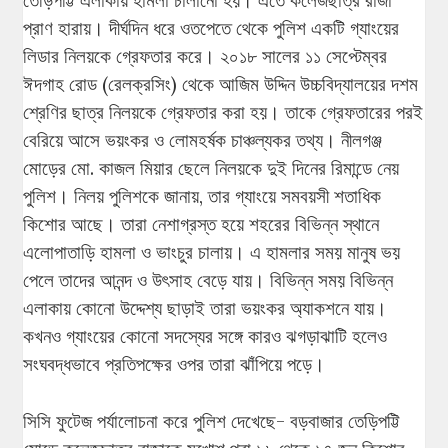
তেড়িপট্টি এলাকায় হামলা চালানো হয়। এতে কলেজছাত্র রাজা
প্রাণ হারায়। দীর্ঘদিন ধরে ওতপেতে থেকে পুলিশ একটি গ্যাংয়ের
লিডার নিলয়কে গ্রেফতার করে। ২০১৮ সালের ১১ সেপ্টেম্বর
ঈদগাহ রোড (রেলক্রসিং) থেকে আজিম উদ্দিন উচ্চবিদ্যালয়ের দশম
শ্রেণির ছাত্র নিলয়কে গ্রেফতার করা হয়। তাকে গ্রেফতারের পরই
বেরিয়ে আসে ভয়ংকর ও লোমহর্ষক চাঞ্চল্যকর তথ্য। নীলগঞ্জ
মোড়ের মো. কাজল মিয়ার ছেলে নিলয়কে দুই দিনের রিমান্ডে নেয়
পুলিশ। নিলয় পুলিশকে জানায়, তার গ্যাংয়ে সমবয়সী শতাধিক
কিশোর আছে। তারা নেশাগ্রস্ত হয়ে শহরের বিভিন্ন স্থানে
এলোপাতাড়ি হামলা ও ভাংচুর চালায়। এ হামলার সময় মানুষ ভয়
পেলে তাদের আনন্দ ও উৎসাহ বেড়ে যায়। বিভিন্ন সময় বিভিন্ন
এলাকায় কোনো উদ্দেশ্য ছাড়াই তারা ভয়ংকর অ্যাকশনে যায়।
কখনও গ্যাংয়ের কোনো সদস্যের সঙ্গে কারও ঝগড়াঝাটি হলেও
সংঘবদ্ধভাবে প্রতিপক্ষের ওপর তারা ঝাঁপিয়ে পড়ে।
সিসি ফুটেজ পর্যালোচনা করে পুলিশ দেখেছে- বড়বাজার তেড়িপট্টি