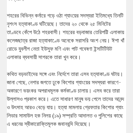
শহরের বিভিন্ন কর্নারে গড়ে ওঠা গ্যাংয়ের সদস্যরা ইতিমধ্যে তিনটি
নৃশংস হত্যাকাণ্ড ঘটিয়েছে। তাদের ২০ থেকে ২৫ মিনিটের
তাণ্ডবে কেঁপে উঠে শহরবাসী। শহরের বড়বাজার তেরিপট্টি এলাকায়
কলেজছাত্র রাজা হত্যাকাণ্ডে অনেকে সরাসরি অংশ নেয়। ঈশা খাঁ
রোডে যুবলীগ নেতা ইউসুফ মণি এবং পাট গবেষণা ইন্সটিটিউট
এলাকার ব্যবসায়ী সাগরকে তারা খুন করে।
কথিত বড়ভাইদের সঙ্গে এবং নির্দেশে তারা এসব হত্যাকাণ্ড ঘটায়।
জানা গেছে, নেশার জগতে ঢুকে কিশোর গ্যাংয়ের সদস্যরা কারণে-
অকারণে ভয়ংকর অপরাধমূলক কর্মকাণ্ড চালায়। এসব করে তারা
উল্লাসও প্রকাশ করে। এতে সাধারণ মানুষ ভয় পেলে তাদের আনন্দ
ও উৎসাহ আরও বেড়ে যায়। হত্যা মামলায় গ্রেফতার কিশোর গ্যাং
লিডার সামাউল হক নিলয় (১৯) সম্প্রতি আদালত ও পুলিশের কাছে
এ ধরনের স্বীকারোক্তিমূলক জবানবন্দি দিয়েছে।