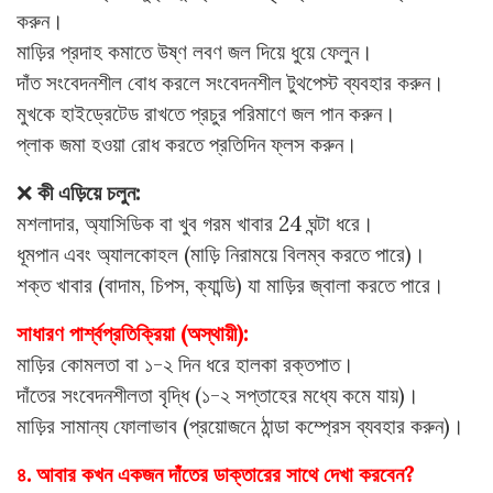
করুন।
মাড়ির প্রদাহ কমাতে উষ্ণ লবণ জল দিয়ে ধুয়ে ফেলুন।
দাঁত সংবেদনশীল বোধ করলে সংবেদনশীল টুথপেস্ট ব্যবহার করুন।
মুখকে হাইড্রেটেড রাখতে প্রচুর পরিমাণে জল পান করুন।
প্লাক জমা হওয়া রোধ করতে প্রতিদিন ফ্লস করুন।
❌
কী এড়িয়ে চলুন:
মশলাদার, অ্যাসিডিক বা খুব গরম খাবার 24 ঘন্টা ধরে।
ধূমপান এবং অ্যালকোহল (মাড়ি নিরাময়ে বিলম্ব করতে পারে)।
শক্ত খাবার (বাদাম, চিপস, ক্যান্ডি) যা মাড়ির জ্বালা করতে পারে।
সাধারণ পার্শ্বপ্রতিক্রিয়া (অস্থায়ী):
মাড়ির কোমলতা বা ১-২ দিন ধরে হালকা রক্তপাত।
দাঁতের সংবেদনশীলতা বৃদ্ধি (১-২ সপ্তাহের মধ্যে কমে যায়)।
মাড়ির সামান্য ফোলাভাব (প্রয়োজনে ঠান্ডা কম্প্রেস ব্যবহার করুন)।
৪. আবার কখন একজন দাঁতের ডাক্তারের সাথে দেখা করবেন?