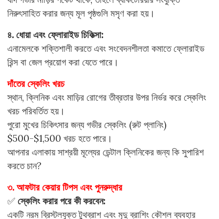
নিরুৎসাহিত করার জন্য মূল পৃষ্ঠগুলি মসৃণ করা হয়।
৪. ধোয়া এবং ফ্লোরাইড চিকিত্সা:
এনামেলকে শক্তিশালী করতে এবং সংবেদনশীলতা কমাতে ফ্লোরাইড
রিন্স বা জেল প্রয়োগ করা যেতে পারে।
দাঁতের স্কেলিং খরচ
স্থান, ক্লিনিক এবং মাড়ির রোগের তীব্রতার উপর নির্ভর করে স্কেলিং
খরচ পরিবর্তিত হয়।
পুরো মুখের চিকিৎসার জন্য গভীর স্কেলিং (রুট প্লানিং)
$500-$1,500 খরচ হতে পারে।
আপনার এলাকায় সাশ্রয়ী মূল্যের ডেন্টাল ক্লিনিকের জন্য কি সুপারিশ
করতে চান?
৩. আফটার কেয়ার টিপস এবং পুনরুদ্ধার
✅
স্কেলিং করার পরে কী করবেন:
একটি নরম ব্রিস্টলযুক্ত টুথব্রাশ এবং মৃদু ব্রাশিং কৌশল ব্যবহার