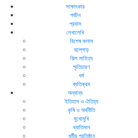
সাক্ষাৎকার
পর্যটন
প্রবাস
লেখালেখি
বিশেষ কলাম
হুল্লোড়
শিল্প সাহিত্য
স্মৃতিচারণ
ধর্ম
ব্যতিক্রম
অন্যান্য
ইতিহাস ও ঐতিহ্য
কৃষি ও অর্থনীতি
মুখোমুখি
খ্যাতিমান
ধর্মীয় প্রতিষ্ঠান