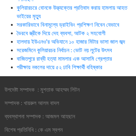
কুলিয়ারচরে বোনকে উত্ত্যক্তের প্রতিবাদ করায় হামলায় আহত
ভাইয়ের মৃত্যু
সরকারিভাবে বিনামূল্যে ড্রাইভিং প্রশিক্ষণ নিবেন যেভাবে
ভৈরবে স্ত্রীকে দিয়ে দেহ ব্যবসা, আটক ২ সহযোগী
হালদায় ইউএনও'র অভিযানে ১০ হাজার মিটার ভাসা জাল জব্দ
সরেজমিনে কুলিয়ারচর নির্বাচন : ভোট নয় লুটের উৎসব
বাজিতপুরে রাব্বী হত্যা মামলার এক আসামি গ্রেপ্তার
পরীক্ষায় নকলের দায়ে ৫২ ঢাবি শিক্ষার্থী বহিষ্কার
উপদেষ্টা সম্পাদক : মুশতাক আহম্মদ লিটন
সম্পাদক : খায়রুল আলম বাদল
ব্যবস্থাপনা সম্পাদক : আজমল আহছান
বিশেষ প্রতিনিধি : কে এম স্বপন