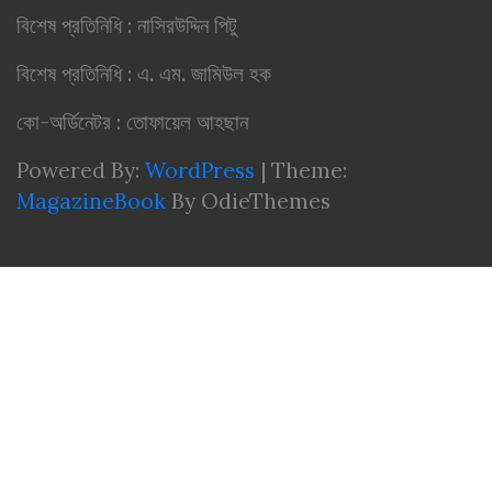
বিশেষ প্রতিনিধি : নাসিরউদ্দিন পিটু
বিশেষ প্রতিনিধি : এ. এম. জামিউল হক
কো-অর্ডিনেটর : তোফায়েল আহছান
Powered By:
WordPress
|
Theme:
MagazineBook
By OdieThemes