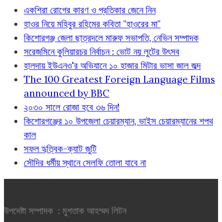
একশিরা রোগের কারণ ও প্রতিকার জেনে নিন
হাওর নিয়ে মহিবুর রহিমের কবিতা "হাওরের মা"
কিশোরগঞ্জ জেলা ছাত্রদলে মারুফ সভাপতি, নেভিন সম্পাদক
সরেজমিনে কুলিয়ারচর নির্বাচন : ভোট নয় লুটের উৎসব
হালদায় ইউএনও'র অভিযানে ১০ হাজার মিটার ভাসা জাল জব্দ
The 100 Greatest Foreign Language Films
announced by BBC
২০৩০ সালে রোজা হবে ৩৬ দিন!
কিশোরগঞ্জের ১০ উপজেলা চেয়ারম্যান, ভাইস চেয়ারম্যানের শপথ
কাল
সফল হৃত্বিক-ক্যাট জুটি
সৌদির ধর্মীয় স্থানে সেলফি তোলা যাবে না
উপদেষ্টা সম্পাদক : মুশতাক আহম্মদ লিটন