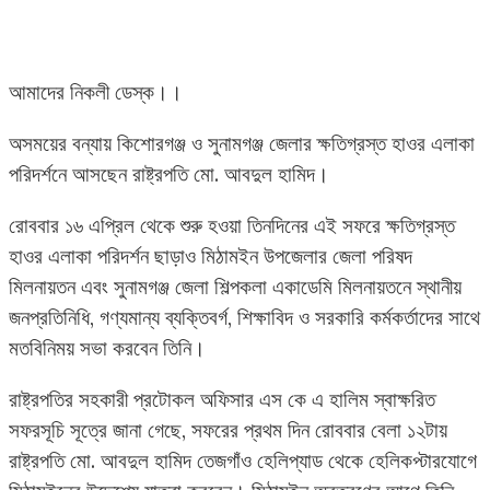
আমাদের নিকলী ডেস্ক।।
অসময়ের বন্যায় কিশোরগঞ্জ ও সুনামগঞ্জ জেলার ক্ষতিগ্রস্ত হাওর এলাকা
পরিদর্শনে আসছেন রাষ্ট্রপতি মো. আবদুল হামিদ।
রোববার ১৬ এপ্রিল থেকে শুরু হওয়া তিনদিনের এই সফরে ক্ষতিগ্রস্ত
হাওর এলাকা পরিদর্শন ছাড়াও মিঠামইন উপজেলার জেলা পরিষদ
মিলনায়তন এবং সুনামগঞ্জ জেলা শিল্পকলা একাডেমি মিলনায়তনে স্থানীয়
জনপ্রতিনিধি, গণ্যমান্য ব্যক্তিবর্গ, শিক্ষাবিদ ও সরকারি কর্মকর্তাদের সাথে
মতবিনিময় সভা করবেন তিনি।
রাষ্ট্রপতির সহকারী প্রটোকল অফিসার এস কে এ হালিম স্বাক্ষরিত
সফরসূচি সূত্রে জানা গেছে, সফরের প্রথম দিন রোববার বেলা ১২টায়
রাষ্ট্রপতি মো. আবদুল হামিদ তেজগাঁও হেলিপ্যাড থেকে হেলিকপ্টারযোগে