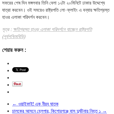
সফরের শেষ দিন মঙ্গলবার তিনি বেলা ১২টা ২০মিনিটে ঢাকার উদ্দেশ্যে
যাত্রা করবেন। ওই সময়েও রাষ্ট্রপতি লো-ফ্লাইং এ বন্যায় ক্ষতিগ্রস্ত
হাওর এলাকা পরিদর্শন করবেন।
সূত্র :
ক্ষতিগ্রস্ত হাওড় এলাকা পরিদর্শনে যাচ্ছেন রাষ্ট্রপতি
(পূর্বপশ্চিমবিডি)
শেয়ার করুন :
←
ওয়াইফাই! এক নীরব ঘাতক
চালকের আসনে হেলপার, কিশোরগঞ্জে বাস দুর্ঘটনায় নিহত ১
→