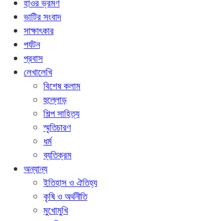
হাওর ভ্রমণ
ভাটির সংবাদ
সাক্ষাৎকার
পর্যটন
প্রবাস
লেখালেখি
বিশেষ কলাম
হুল্লোড়
শিল্প সাহিত্য
স্মৃতিচারণ
ধর্ম
ব্যতিক্রম
অন্যান্য
ইতিহাস ও ঐতিহ্য
কৃষি ও অর্থনীতি
মুখোমুখি