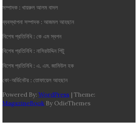
সম্পাদক : খায়রুল আলম বাদল
ব্যবস্থাপনা সম্পাদক : আজমল আহছান
বিশেষ প্রতিনিধি : কে এম স্বপন
বিশেষ প্রতিনিধি : নাসিরউদ্দিন পিটু
বিশেষ প্রতিনিধি : এ. এম. জামিউল হক
কো-অর্ডিনেটর : তোফায়েল আহছান
Powered By:
WordPress
|
Theme:
MagazineBook
By OdieThemes