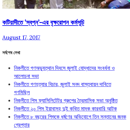
কটিয়াদীতে ‘স্বপ্ন’-এর বৃক্ষরোপন কর্মসূচি
August 17, 2017
সর্বশেষ লেখা
নিকলীতে গণঅভ্যুত্থান দিবসে জুলাই যোদ্ধাদের সংবর্ধনা ও
আলোচনা সভা
নিকলীতে গণহত্যার বিচার, জুলাই সনদ বাস্তবায়ন দাবিতে
গণমিছিল
নিকলীতে পিস ফ্যাসিলিটেটর গ্রুপের ত্রৈমাসিক সভা অনুষ্ঠিত
নিকলীতে ২০ পিস ইয়াবাসহ দুই কথিত মাদক কারবারি আটক
নিকলীতে ৮ বছরের শিশুকে ধর্ষণের অভিযোগে তিন সন্তানের জনক
গ্রেপ্তার