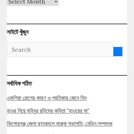
পুরনো
সংখ্যা
সাইটে খুঁজুন
সর্বাধিক পঠিত
একশিরা রোগের কারণ ও প্রতিকার জেনে নিন
হাওর নিয়ে মহিবুর রহিমের কবিতা "হাওরের মা"
কিশোরগঞ্জ জেলা ছাত্রদলে মারুফ সভাপতি, নেভিন সম্পাদক