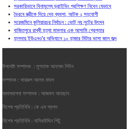
সরকারিভাবে বিনামূল্যে ড্রাইভিং প্রশিক্ষণ নিবেন যেভাবে
ভৈরবে স্ত্রীকে দিয়ে দেহ ব্যবসা, আটক ২ সহযোগী
সরেজমিনে কুলিয়ারচর নির্বাচন : ভোট নয় লুটের উৎসব
বাজিতপুরে রাব্বী হত্যা মামলার এক আসামি গ্রেপ্তার
হালদায় ইউএনও'র অভিযানে ১০ হাজার মিটার ভাসা জাল জব্দ
উপদেষ্টা সম্পাদক : মুশতাক আহম্মদ লিটন
সম্পাদক : খায়রুল আলম বাদল
ব্যবস্থাপনা সম্পাদক : আজমল আহছান
বিশেষ প্রতিনিধি : কে এম স্বপন
বিশেষ প্রতিনিধি : নাসিরউদ্দিন পিটু