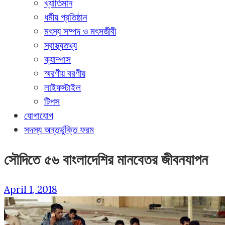
খ্যাতিমান
ধর্মীয় প্রতিষ্ঠান
মৎস্য সম্পদ ও মৎসজীবী
স্বাস্থ্যতথ্য
ক্যাম্পাস
স্মরণীয় বরণীয়
লাইফস্টাইল
টিপস
যোগাযোগ
সদস্য অন্তর্ভুক্তি ফরম
সৌদিতে ৫৬ বাংলাদেশির মানবেতর জীবনযাপন
April 1, 2018