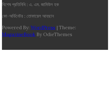
বিশেষ প্রতিনিধি : এ. এম. জামিউল হক
কো-অর্ডিনেটর : তোফায়েল আহছান
Powered By:
WordPress
|
Theme:
MagazineBook
By OdieThemes