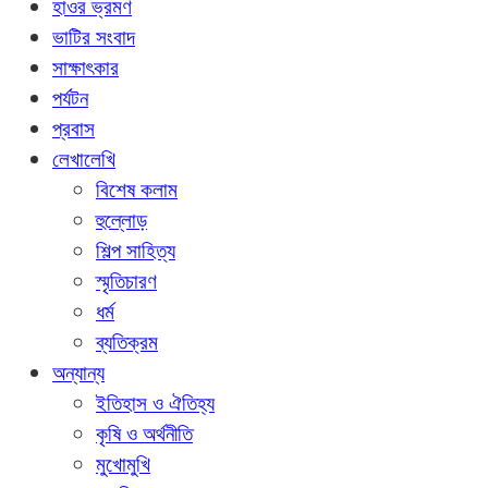
হাওর ভ্রমণ
ভাটির সংবাদ
সাক্ষাৎকার
পর্যটন
প্রবাস
লেখালেখি
বিশেষ কলাম
হুল্লোড়
শিল্প সাহিত্য
স্মৃতিচারণ
ধর্ম
ব্যতিক্রম
অন্যান্য
ইতিহাস ও ঐতিহ্য
কৃষি ও অর্থনীতি
মুখোমুখি