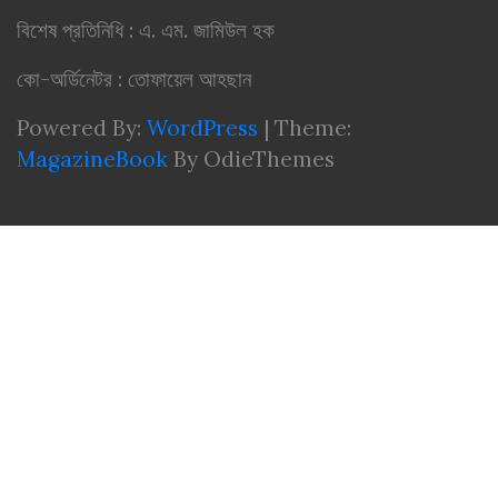
বিশেষ প্রতিনিধি : এ. এম. জামিউল হক
কো-অর্ডিনেটর : তোফায়েল আহছান
Powered By:
WordPress
|
Theme:
MagazineBook
By OdieThemes