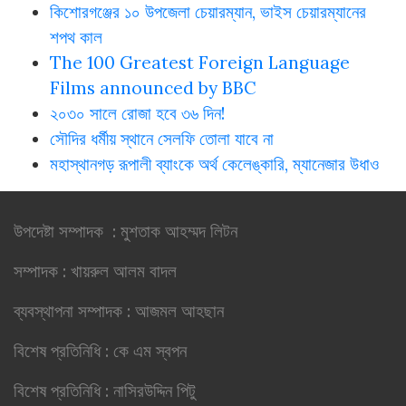
কিশোরগঞ্জের ১০ উপজেলা চেয়ারম্যান, ভাইস চেয়ারম্যানের
শপথ কাল
The 100 Greatest Foreign Language
Films announced by BBC
২০৩০ সালে রোজা হবে ৩৬ দিন!
সৌদির ধর্মীয় স্থানে সেলফি তোলা যাবে না
মহাস্থানগড় রূপালী ব্যাংকে অর্থ কেলেঙ্কারি, ম্যানেজার উধাও
উপদেষ্টা সম্পাদক : মুশতাক আহম্মদ লিটন
সম্পাদক : খায়রুল আলম বাদল
ব্যবস্থাপনা সম্পাদক : আজমল আহছান
বিশেষ প্রতিনিধি : কে এম স্বপন
বিশেষ প্রতিনিধি : নাসিরউদ্দিন পিটু