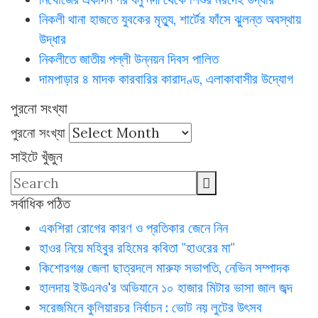
নিকলী থানা হাজতে যুবকের মৃত্যু, শার্টের ফাঁসে ঝুলন্ত অবস্থায়
উদ্ধার
নিকলীতে জাতীয় পল্লী উন্নয়ন দিবস পালিত
দামপাড়ার ৪ মাদক কারবারির কারাদণ্ড, এলাকাবাসীর উদ্যোগ
পুরনো সংখ্যা
পুরনো সংখ্যা
সাইটে খুঁজুন
সর্বাধিক পঠিত
একশিরা রোগের কারণ ও প্রতিকার জেনে নিন
হাওর নিয়ে মহিবুর রহিমের কবিতা "হাওরের মা"
কিশোরগঞ্জ জেলা ছাত্রদলে মারুফ সভাপতি, নেভিন সম্পাদক
হালদায় ইউএনও'র অভিযানে ১০ হাজার মিটার ভাসা জাল জব্দ
সরেজমিনে কুলিয়ারচর নির্বাচন : ভোট নয় লুটের উৎসব