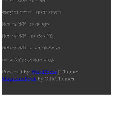
সম্পাদক : খায়রুল আলম বাদল
ব্যবস্থাপনা সম্পাদক : আজমল আহছান
বিশেষ প্রতিনিধি : কে এম স্বপন
বিশেষ প্রতিনিধি : নাসিরউদ্দিন পিটু
বিশেষ প্রতিনিধি : এ. এম. জামিউল হক
কো-অর্ডিনেটর : তোফায়েল আহছান
Powered By:
WordPress
|
Theme:
MagazineBook
By OdieThemes