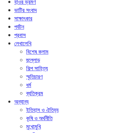
হাওর ভ্রমণ
ভাটির সংবাদ
সাক্ষাৎকার
পর্যটন
প্রবাস
লেখালেখি
বিশেষ কলাম
হুল্লোড়
শিল্প সাহিত্য
স্মৃতিচারণ
ধর্ম
ব্যতিক্রম
অন্যান্য
ইতিহাস ও ঐতিহ্য
কৃষি ও অর্থনীতি
মুখোমুখি