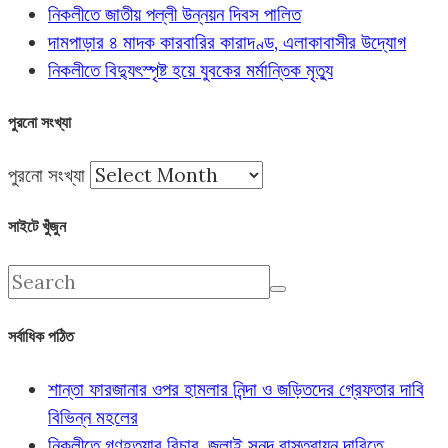
নিকলীতে জাতীয় পল্লী উন্নয়ন দিবস পালিত
দামপাড়ার ৪ মাদক কারবারির কারাদণ্ড, এলাকাবাসীর উদ্যোগ
নিকলীতে বিদ্যুৎস্পৃষ্ট হয়ে যুবকের মর্মান্তিক মৃত্যু
পুরনো সংখ্যা
পুরনো সংখ্যা
সাইটে খুঁজুন
সর্বাধিক পঠিত
শান্তা ফারজানার ওপর হামলার নিন্দা ও জড়িতদের গ্রেফতার দাবি
বিভিন্ন মহলের
নিকলীতে গণহত্যার বিচার, জুলাই সনদ বাস্তবায়ন দাবিতে