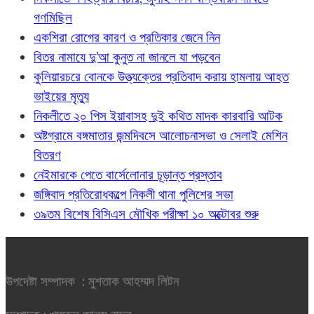
গণমিছিল
একশিরা রোগের কারণ ও প্রতিকার জেনে নিন
বিতর নামাযে দু’আ কুনুত না জানলে যা পড়বেন
কুলিয়ারচরে বোনকে উত্ত্যক্তের প্রতিবাদ করায় হামলায় আহত
ভাইয়ের মৃত্যু
নিকলীতে ২০ পিস ইয়াবাসহ দুই কথিত মাদক কারবারি আটক
অষ্টগ্রামে বঙ্গমাতার জন্মদিবসে আলোচনাসভা ও সেলাই মেশিন
বিতরণ
নেইমারকে পেতে বার্সেলোনার চূড়ান্ত প্রস্তাব
জঙ্গিবাদ প্রতিরোধকল্পে নিকলী থানা পুলিশের সভা
৩৯তম বিশেষ বিসিএস মৌখিক পরীক্ষা ১০ অক্টোবর শুরু
উপদেষ্টা সম্পাদক : মুশতাক আহম্মদ লিটন