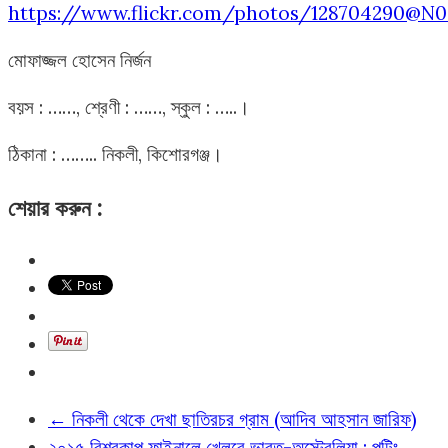
https://www.flickr.com/photos/128704290@N
মোফাজ্জল হোসেন নির্জন
বয়স : ……, শ্রেণী : ……, স্কুল : …..।
ঠিকানা : …….. নিকলী, কিশোরগঞ্জ।
শেয়ার করুন :
←
নিকলী থেকে দেখা ছাতিরচর গ্রাম (আদিব আহসান জারিফ)
২০১৫ বিশ্বকাপ ফাইনালে খেলবে ভারত-অস্ট্রেলিয়া : পন্টিং
→