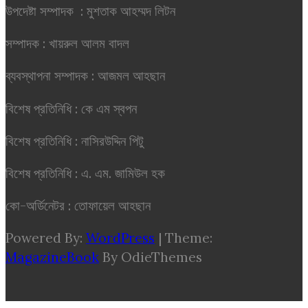
উপদেষ্টা সম্পাদক : মুশতাক আহম্মদ লিটন
সম্পাদক : খায়রুল আলম বাদল
ব্যবস্থাপনা সম্পাদক : আজমল আহছান
বিশেষ প্রতিনিধি : কে এম স্বপন
বিশেষ প্রতিনিধি : নাসিরউদ্দিন পিটু
বিশেষ প্রতিনিধি : এ. এম. জামিউল হক
কো-অর্ডিনেটর : তোফায়েল আহছান
Powered By:
WordPress
|
Theme:
MagazineBook
By OdieThemes