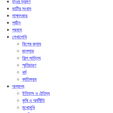
হাওর ভ্রমণ
ভাটির সংবাদ
সাক্ষাৎকার
পর্যটন
প্রবাস
লেখালেখি
বিশেষ কলাম
হুল্লোড়
শিল্প সাহিত্য
স্মৃতিচারণ
ধর্ম
ব্যতিক্রম
অন্যান্য
ইতিহাস ও ঐতিহ্য
কৃষি ও অর্থনীতি
মুখোমুখি