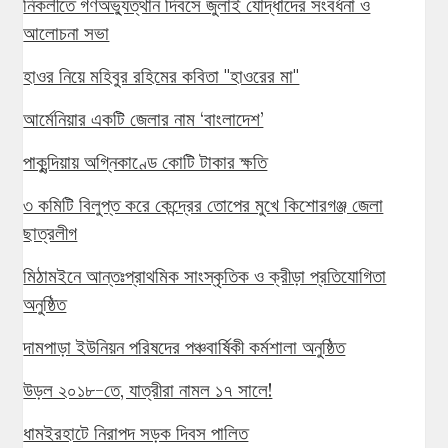
নিকলীতে গণঅভ্যুত্থান দিবসে জুলাই যোদ্ধাদের সংবর্ধনা ও
আলোচনা সভা
হাওর নিয়ে মহিবুর রহিমের কবিতা "হাওরের মা"
আর্মেনিয়ার একটি জেলার নাম ‘বাংলাদেশ’
পাকুন্দিয়ায় অগ্নিকাণ্ডে কোটি টাকার ক্ষতি
৩ কমিটি বিলুপ্ত করে কেন্দ্রের তোপের মুখে কিশোরগঞ্জ জেলা
ছাত্রলীগ
মিঠামইনে আন্তঃপ্রাথমিক সাংস্কৃতিক ও ক্রীড়া প্রতিযোগিতা
অনুষ্ঠিত
দামপাড়া ইউনিয়ন পরিষদের পঞ্চবার্ষিকী কর্মশালা অনুষ্ঠিত
উড়ল ২০১৮-তে, যাত্রীরা নামল ১৭ সালে!
ধামইরহাটে নিরাপদ সড়ক দিবস পালিত