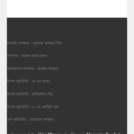
উপদেষ্টা সম্পাদক : মুশতাক আহম্মদ লিটন
সম্পাদক : খায়রুল আলম বাদল
ব্যবস্থাপনা সম্পাদক : আজমল আহছান
বিশেষ প্রতিনিধি : কে এম স্বপন
বিশেষ প্রতিনিধি : নাসিরউদ্দিন পিটু
বিশেষ প্রতিনিধি : এ. এম. জামিউল হক
কো-অর্ডিনেটর : তোফায়েল আহছান