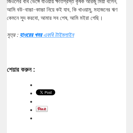
জিওলের বাঁধ ভেঙ্গে যাওয়ায় ক্ষতিগ্রস্ত কৃষক আরজু মিয়া বলেন,
আমি বউ-বাচ্চা-কাচ্চা নিয়ে কই যাব, কি খাওয়ামু, মহাজনের ঋণ
কেমনে সুদ করবো, আমার সব শেষ, আমি মইরা গেছি।
সূত্র :
হাওরের খবর
এফবি টাইমলাইন
শেয়ার করুন :