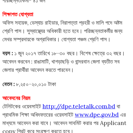
পরিচ্ছন্নতাকর্মী- ৪১ জন
শিক্ষাগত যোগ্যতা
অফিস সহায়ক, ডেস্যাচ রাইডার, নিরাপত্তা প্রহরী ও মালি পদে অষ্টম
শ্রেণি পাস। সুস্বাস্থ্যের অধিকারী হতে হবে। পরিচ্ছন্নতাকর্মীর জন্য
মেথর সম্প্রদায়কে অগ্রাধিকার। যোগ্যতা পঞ্চম শ্রেণি পাস।
বয়স :
১ জুন ২০১৭ তারিখে ১৮-৩০ বছর। বিশেষ ক্ষেত্রে ৩২ বছর।
আবেদন করবেন : রাঙামাটি, খাগড়াছড়ি ও বান্দরবান জেলা ব্যতীত সব
জেলার প্রার্থীরা আবেদন করতে পারবেন।
বেতন :
৮,২৫০-২০,০১০ টাকা
আবেদনের নিয়ম
টেলিটকের ওয়েবসাইট
http://dpe.teletalk.com.bd
বা
প্রাথমিক শিক্ষা অধিদফতরের ওয়েবসাইট
www.dpe.gov.bd
এর
মাধ্যমে আবেদন করা যাবে। আবেদন সাবমিট করার পর Applicant
copy প্রিন্ট করে সংরক্ষণ করতে হবে।