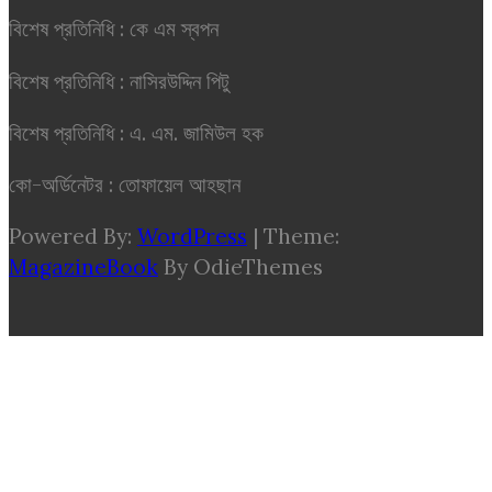
বিশেষ প্রতিনিধি : কে এম স্বপন
বিশেষ প্রতিনিধি : নাসিরউদ্দিন পিটু
বিশেষ প্রতিনিধি : এ. এম. জামিউল হক
কো-অর্ডিনেটর : তোফায়েল আহছান
Powered By:
WordPress
|
Theme:
MagazineBook
By OdieThemes