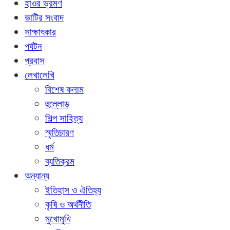
হাওর ভ্রমণ
ভাটির সংবাদ
সাক্ষাৎকার
পর্যটন
প্রবাস
লেখালেখি
বিশেষ কলাম
হুল্লোড়
শিল্প সাহিত্য
স্মৃতিচারণ
ধর্ম
ব্যতিক্রম
অন্যান্য
ইতিহাস ও ঐতিহ্য
কৃষি ও অর্থনীতি
মুখোমুখি