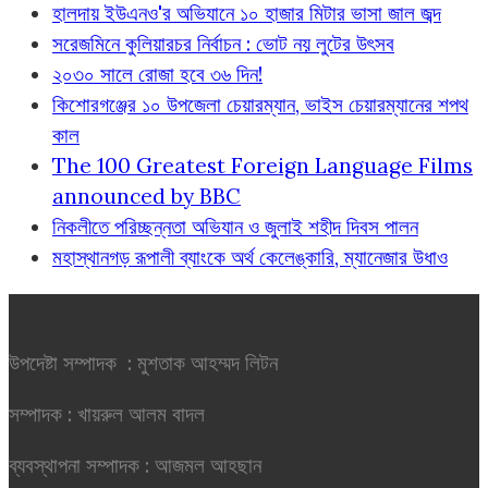
হালদায় ইউএনও'র অভিযানে ১০ হাজার মিটার ভাসা জাল জব্দ
সরেজমিনে কুলিয়ারচর নির্বাচন : ভোট নয় লুটের উৎসব
২০৩০ সালে রোজা হবে ৩৬ দিন!
কিশোরগঞ্জের ১০ উপজেলা চেয়ারম্যান, ভাইস চেয়ারম্যানের শপথ
কাল
The 100 Greatest Foreign Language Films
announced by BBC
নিকলীতে পরিচ্ছন্নতা অভিযান ও জুলাই শহীদ দিবস পালন
মহাস্থানগড় রূপালী ব্যাংকে অর্থ কেলেঙ্কারি, ম্যানেজার উধাও
উপদেষ্টা সম্পাদক : মুশতাক আহম্মদ লিটন
সম্পাদক : খায়রুল আলম বাদল
ব্যবস্থাপনা সম্পাদক : আজমল আহছান