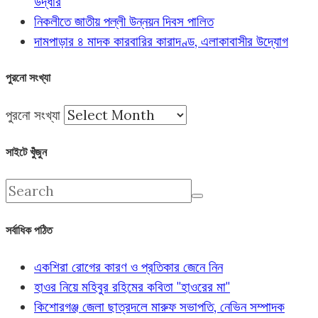
উদ্ধার
নিকলীতে জাতীয় পল্লী উন্নয়ন দিবস পালিত
দামপাড়ার ৪ মাদক কারবারির কারাদণ্ড, এলাকাবাসীর উদ্যোগ
পুরনো সংখ্যা
পুরনো সংখ্যা
সাইটে খুঁজুন
সর্বাধিক পঠিত
একশিরা রোগের কারণ ও প্রতিকার জেনে নিন
হাওর নিয়ে মহিবুর রহিমের কবিতা "হাওরের মা"
কিশোরগঞ্জ জেলা ছাত্রদলে মারুফ সভাপতি, নেভিন সম্পাদক