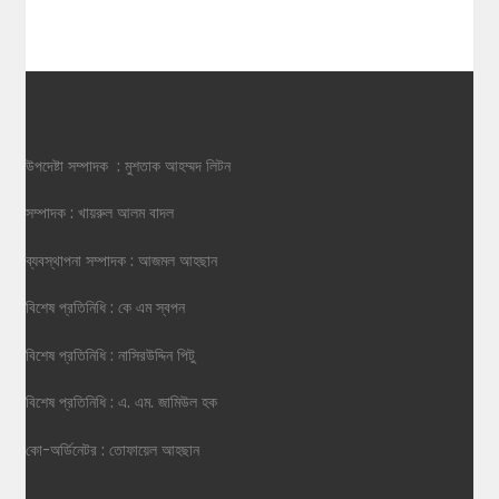
উপদেষ্টা সম্পাদক : মুশতাক আহম্মদ লিটন
সম্পাদক : খায়রুল আলম বাদল
ব্যবস্থাপনা সম্পাদক : আজমল আহছান
বিশেষ প্রতিনিধি : কে এম স্বপন
বিশেষ প্রতিনিধি : নাসিরউদ্দিন পিটু
বিশেষ প্রতিনিধি : এ. এম. জামিউল হক
কো-অর্ডিনেটর : তোফায়েল আহছান