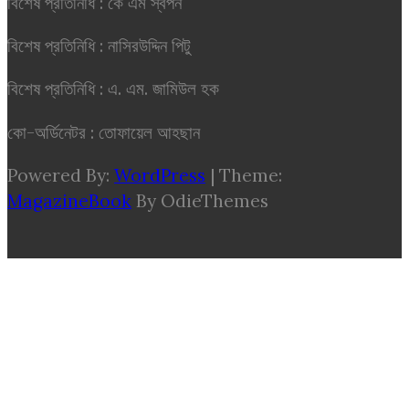
বিশেষ প্রতিনিধি : কে এম স্বপন
বিশেষ প্রতিনিধি : নাসিরউদ্দিন পিটু
বিশেষ প্রতিনিধি : এ. এম. জামিউল হক
কো-অর্ডিনেটর : তোফায়েল আহছান
Powered By:
WordPress
|
Theme:
MagazineBook
By OdieThemes