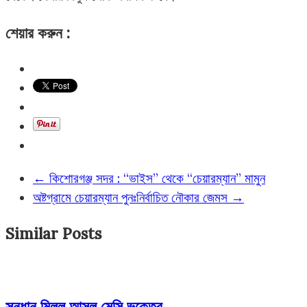
শেয়ার করুন :
←
কিশোরগঞ্জ সদর : “ভাইস” থেকে “চেয়ারম্যান” মামুন
অষ্টগ্রামে চেয়ারম্যান পুনঃনির্বাচিত নৌকার জেমস
→
Similar Posts
সন্ধান মিলল আসল মেসি ভক্তের