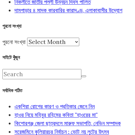
নিকলীতে জাতীয় পল্লী উন্নয়ন দিবস পালিত
দামপাড়ার ৪ মাদক কারবারির কারাদণ্ড, এলাকাবাসীর উদ্যোগ
পুরনো সংখ্যা
পুরনো সংখ্যা
সাইটে খুঁজুন
সর্বাধিক পঠিত
একশিরা রোগের কারণ ও প্রতিকার জেনে নিন
হাওর নিয়ে মহিবুর রহিমের কবিতা "হাওরের মা"
কিশোরগঞ্জ জেলা ছাত্রদলে মারুফ সভাপতি, নেভিন সম্পাদক
সরেজমিনে কুলিয়ারচর নির্বাচন : ভোট নয় লুটের উৎসব