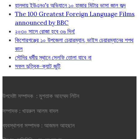
হালদায় ইউএনও'র অভিযানে ১০ হাজার মিটার ভাসা জাল জব্দ
The 100 Greatest Foreign Language Films
announced by BBC
২০৩০ সালে রোজা হবে ৩৬ দিন!
কিশোরগঞ্জের ১০ উপজেলা চেয়ারম্যান, ভাইস চেয়ারম্যানের শপথ
কাল
সৌদির ধর্মীয় স্থানে সেলফি তোলা যাবে না
সফল হৃত্বিক-ক্যাট জুটি
উপদেষ্টা সম্পাদক : মুশতাক আহম্মদ লিটন
সম্পাদক : খায়রুল আলম বাদল
ব্যবস্থাপনা সম্পাদক : আজমল আহছান