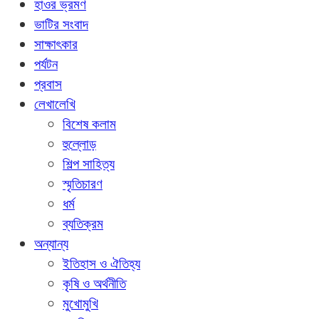
হাওর ভ্রমণ
ভাটির সংবাদ
সাক্ষাৎকার
পর্যটন
প্রবাস
লেখালেখি
বিশেষ কলাম
হুল্লোড়
শিল্প সাহিত্য
স্মৃতিচারণ
ধর্ম
ব্যতিক্রম
অন্যান্য
ইতিহাস ও ঐতিহ্য
কৃষি ও অর্থনীতি
মুখোমুখি