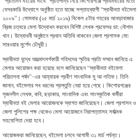
“প্রতিদিন বইয়ের সাথে” প্রতিপাদ্য নিয়ে কিশোরগঞ্জে প্রথমবারের মতো
বেসরকারি উদ্যোগে অনুষ্ঠিত হতে যাচ্ছে সপ্তাহব্যাপী “স্বাধীনতা বইমেলা
২০০৯”। সোমবার (২৫ মার্চ ২০১৯) বিকেল ৫টায় শহরের আখড়াবাজার
ব্রিজ চত্বরে মেলা উদ্বোধন করবেন বিশিষ্ট লেখক প্রফেসর ডা: নৌশাদ
খান। উদ্বোধনী অনুষ্ঠানে প্রধান অতিথি থাকবেন জেলা প্রশাসক মো:
সারওয়ার মুর্শেদ চৌধুরী।
স্বাধীনতা যুদ্ধে আত্মোৎসর্গকারী শহিদদের স্মৃতির প্রতি সম্মান জানিয়ে এ
মেলার আয়োজন করা হয়েছে বলে জানিয়েছেন “স্বাধীনতা বইমেলা
পরিচালনা পর্ষদ”-এর আহ্বায়ক প্রবীণ সাংবাদিক মু আ লতিফ। তিনি
জানান, বইমেলার সব ধরনের প্রস্তুতি নেয়া হয়ে গেছে। কিশোরগঞ্জের
সৃজনশীল লেখক, কবি, ছড়াকার, সাংবাদিক এবং সাংস্কৃতিক কর্মীরা
স্বাধীনতা বই মেলার আয়োজনকে স্বাগত জানিয়েছেন। জেলা প্রশাসন ও
জেলা পুলিশের পক্ষ থেকেও মেলা আয়োজনে নিরাপত্তাসহ সর্বাত্মক
সহযোগিতা দেয়া হবে।
আয়োজকরা জানিয়েছেন, বইমেলা চলবে আগামী ৩১ মার্চ পর্যন্ত।