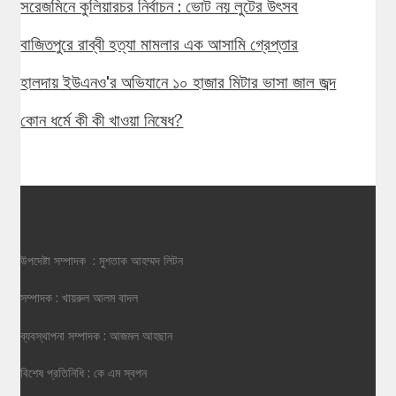
সরেজমিনে কুলিয়ারচর নির্বাচন : ভোট নয় লুটের উৎসব
বাজিতপুরে রাব্বী হত্যা মামলার এক আসামি গ্রেপ্তার
হালদায় ইউএনও'র অভিযানে ১০ হাজার মিটার ভাসা জাল জব্দ
কোন ধর্মে কী কী খাওয়া নিষেধ?
উপদেষ্টা সম্পাদক : মুশতাক আহম্মদ লিটন
সম্পাদক : খায়রুল আলম বাদল
ব্যবস্থাপনা সম্পাদক : আজমল আহছান
বিশেষ প্রতিনিধি : কে এম স্বপন