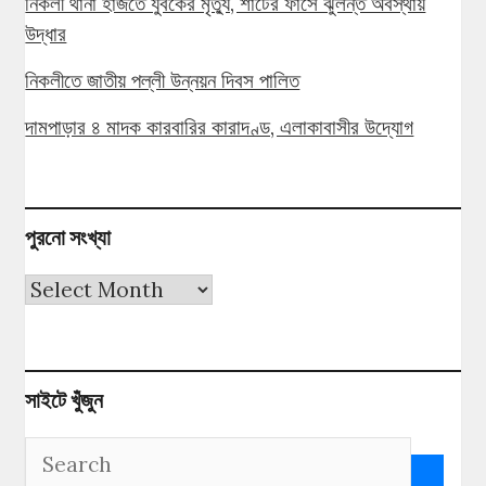
নিকলী থানা হাজতে যুবকের মৃত্যু, শার্টের ফাঁসে ঝুলন্ত অবস্থায়
উদ্ধার
নিকলীতে জাতীয় পল্লী উন্নয়ন দিবস পালিত
দামপাড়ার ৪ মাদক কারবারির কারাদণ্ড, এলাকাবাসীর উদ্যোগ
পুরনো সংখ্যা
পুরনো
সংখ্যা
সাইটে খুঁজুন