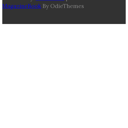
MagazineBook
By OdieThemes