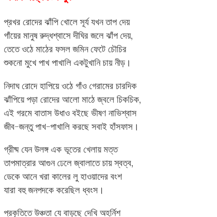
প্রখর রোদের ঝাঁপি খোলে সূর্য যখন তাপ দেয়
গাঁয়ের মানুষ রুদ্ধশ্বাসে দীঘির জলে ঝাঁপ দেয়,
তেতে ওঠে মাঠের ফসল জমিন ফেটে চৌচির
শুকনো মুখে পাখ পাখালি একটুখানি চায় নীড়।
নিদাঘ রোদে হাপিয়ে ওঠে গাঁও গেরামের চারদিক
ঝাঁপিয়ে পড়া রোদের আলো মাঠে জ্বলে চিকচিক,
এই গরমে বাতাস উধাও বইছে ভীষণ নাভিশ্বাস
জীব-জন্তু পাখ-পাখালি করছে সবাই হাঁসফাস।
গ্রীষ্ম যেন উলঙ্গ এক ভূতের খেলায় মত্ত
তাপমাত্রার আগুন ঢেলে জ্বালাতে চায় স্বত্ব,
ডেকে আনে খরা কালের লু হাওয়াদের বংশ
যারা বহু জনপদকে করেছিল ধ্বংস।
প্রকৃতিতে উঞ্চতা যে বাড়ছে দেখি অহর্নিশ