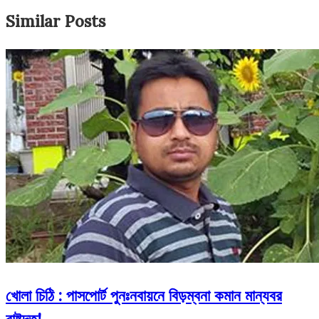
Similar Posts
খোলা চিঠি : পাসপোর্ট পুনঃনবায়নে বিড়ম্বনা কমান মান্যবর
রাষ্টদূত!