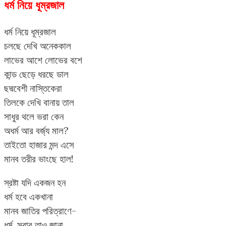
ধর্ম নিয়ে ধূম্রজাল
ধর্ম নিয়ে ধূম্রজাল
চলছে দেখি অনেককাল
লাভের আশে লোভের বশে
কান্ড ছেড়ে ধরছে ডাল
ছদ্মবেশী নাস্তিকেরা
তিলকে দেখি বানায় তাল
সাধুর থলে ভরা কেন
অধর্ম আর বর্জ্য মাল?
তাইতো হাজার মন্দ এসে
মানব তরীর ভাংছে হাল!
স্রষ্টা যদি একজন হন
ধর্ম হবে একখানা
মানব জাতির পরিত্রাণে-
ধর্ম, সবার তাও জানা