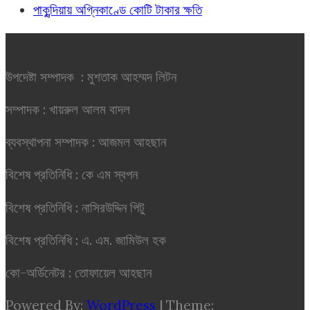
পাকুন্দিয়ায় অগ্নিকাণ্ডে কোটি টাকার ক্ষতি
উপদেষ্টা সম্পাদক : মুশতাক আহম্মদ লিটন
সম্পাদক : খায়রুল আলম বাদল
ব্যবস্থাপনা সম্পাদক : আজমল আহছান
বিশেষ প্রতিনিধি : কে এম স্বপন
বিশেষ প্রতিনিধি : নাসিরউদ্দিন পিটু
বিশেষ প্রতিনিধি : এ. এম. জামিউল হক
কো-অর্ডিনেটর : তোফায়েল আহছান
Powered By:
WordPress
|
Theme: