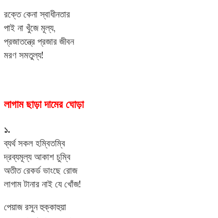
রক্তে কেনা স্বাধীনতার
পাই না খুঁজে মূল্য,
প্রজাতন্ত্রে প্রজার জীবন
মরণ সমতুল্য!
লাগাম ছাড়া দামের ঘোড়া
১.
ব্যর্থ সকল হম্বিতম্বি
দ্রব্যমূল্য আকাশ চুম্বি
অতীত রেকর্ড ভাংছে রোজ
লাগাম টানার নাই যে খোঁজ!
পেয়াজ রসুন হুক্কাহুয়া