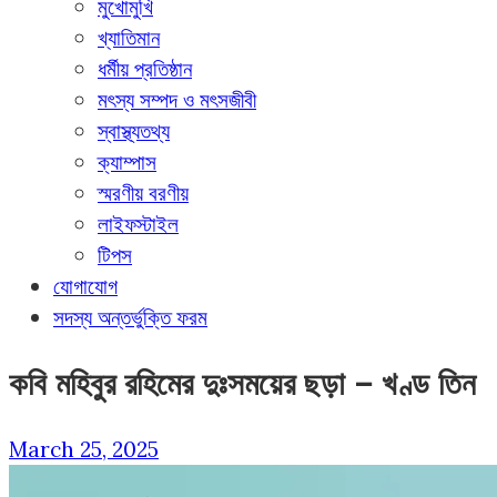
মুখোমুখি
খ্যাতিমান
ধর্মীয় প্রতিষ্ঠান
মৎস্য সম্পদ ও মৎসজীবী
স্বাস্থ্যতথ্য
ক্যাম্পাস
স্মরণীয় বরণীয়
লাইফস্টাইল
টিপস
যোগাযোগ
সদস্য অন্তর্ভুক্তি ফরম
কবি মহিবুর রহিমের দুঃসময়ের ছড়া – খণ্ড তিন
March 25, 2025