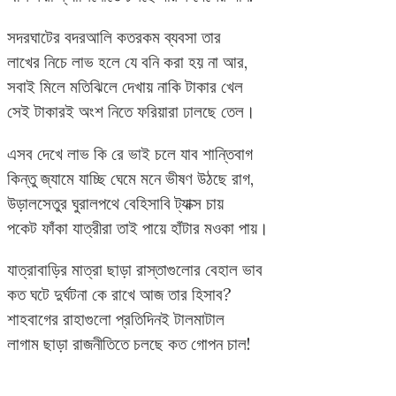
সদরঘাটের বদরআলি কতরকম ব্যবসা তার
লাখের নিচে লাভ হলে যে বনি করা হয় না আর,
সবাই মিলে মতিঝিলে দেখায় নাকি টাকার খেল
সেই টাকারই অংশ নিতে ফরিয়ারা ঢালছে তেল।
এসব দেখে লাভ কি রে ভাই চলে যাব শান্তিবাগ
কিন্তু জ্যামে যাচ্ছি ঘেমে মনে ভীষণ উঠছে রাগ,
উড়ালসেতুর ঘুরালপথে বেহিসাবি ট্যাক্স চায়
পকেট ফাঁকা যাত্রীরা তাই পায়ে হাঁটার মওকা পায়।
যাত্রাবাড়ির মাত্রা ছাড়া রাস্তাগুলোর বেহাল ভাব
কত ঘটে দুর্ঘটনা কে রাখে আজ তার হিসাব?
শাহবাগের রাহাগুলো প্রতিদিনই টালমাটাল
লাগাম ছাড়া রাজনীতিতে চলছে কত গোপন চাল!