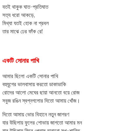
যতই থাকুক ঘাত-প্রতিঘাত
সত্য ধরো আকড়ে,
মিথ্যা যতই হোক না প্রবল
তার মাঝে ঢের ফাঁক রে!
একটি সোনার পাখি
আমার ছিলো একটি সোনার পাখি
বহুযুগের ভালবাসায় করতো ডাকাডাকি
রোদের আলো মেঘের ছায়া আনতো বয়ে রোজ
সবুজ রঙিন স্বপ্নগলোর দিতো আমায় খোঁজ।
দিতো আমায় ভোর বিহানে নতুন জাগরণ
যার উছিলায় ফুলের শোভায় জাগতো আমার মন
যার উছিলায় ফিরে পেতাম হারানো সুখ-শান্তি